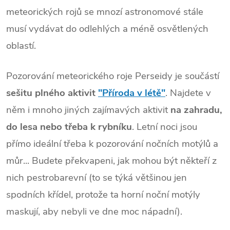
meteorických rojů se mnozí astronomové stále
musí vydávat do odlehlých a méně osvětlených
oblastí.
Pozorování meteorického roje Perseidy je součástí
sešitu plného aktivit
"Příroda v létě"
. Najdete v
něm i mnoho jiných zajímavých aktivit
na zahradu,
do lesa nebo třeba k rybníku
. Letní noci jsou
přímo ideální třeba k pozorování nočních motýlů a
můr... Budete překvapeni, jak mohou být někteří z
nich pestrobarevní (to se týká většinou jen
spodních křídel, protože ta horní noční motýly
maskují, aby nebyli ve dne moc nápadní).