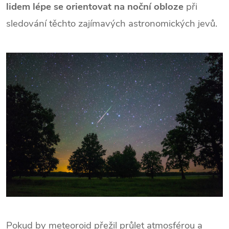
lidem lépe se orientovat na noční obloze
při
sledování těchto zajímavých astronomických jevů.
Pokud by meteoroid přežil průlet atmosférou a