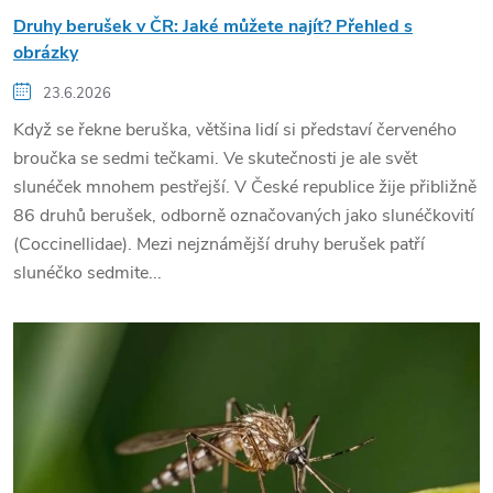
Druhy berušek v ČR: Jaké můžete najít? Přehled s
obrázky
23.6.2026
Když se řekne beruška, většina lidí si představí červeného
broučka se sedmi tečkami. Ve skutečnosti je ale svět
slunéček mnohem pestřejší. V České republice žije přibližně
86 druhů berušek, odborně označovaných jako slunéčkovití
(Coccinellidae). Mezi nejznámější druhy berušek patří
slunéčko sedmite...