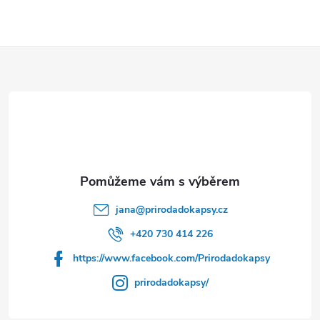
Z
á
p
a
t
jana
@
prirodadokapsy.cz
í
+420 730 414 226
https://www.facebook.com/Prirodadokapsy
prirodadokapsy/