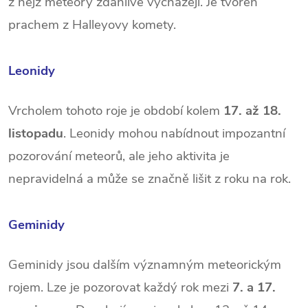
z nějž meteory zdánlivě vycházejí. Je tvořen
prachem z Halleyovy komety.
Leonidy
Vrcholem tohoto roje je období kolem
17. až 18.
listopadu
. Leonidy mohou nabídnout impozantní
pozorování meteorů, ale jeho aktivita je
nepravidelná a může se značně lišit z roku na rok.
Geminidy
Geminidy jsou dalším významným meteorickým
rojem. Lze je pozorovat každý rok mezi
7. a 17.