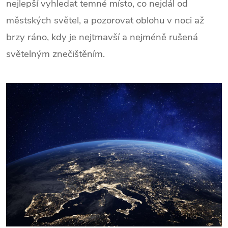
nejlepší vyhledat temné místo, co nejdál od
městských světel, a pozorovat oblohu v noci až
brzy ráno, kdy je nejtmavší a nejméně rušená
světelným znečištěním.