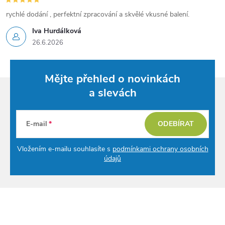
rychlé dodání , perfektní zpracování a skvělé vkusné balení.
Iva Hurdálková
26.6.2026
Mějte přehled o novinkách
a slevách
E-mail
ODEBÍRAT
Vložením e-mailu souhlasíte s
podmínkami ochrany osobních
údajů