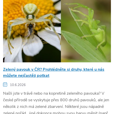
Zelený pavouk v ČR? Prohlédněte si druhy, které u nás
můžete nejčastěji potkat
10.6.2026
Našli jste v trávě nebo na kopretině zeleného pavouka? V
české přírodě se vyskytuje přes 800 druhů pavouků, ale jen
několik z nich má zelené zbarvení. Některé jsou nápadně
zelené pořád, jiné dokonce mohou svou barvu měnit (např.