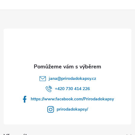
Z
á
p
a
t
jana
@
prirodadokapsy.cz
í
+420 730 414 226
https://www.facebook.com/Prirodadokapsy
prirodadokapsy/