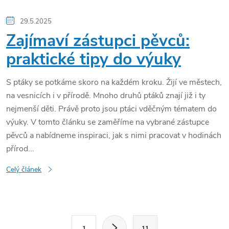
29.5.2025
Zajímaví zástupci pěvců:
praktické tipy do výuky
S ptáky se potkáme skoro na každém kroku. Žijí ve městech,
na vesnicích i v přírodě. Mnoho druhů ptáků znají již i ty
nejmenší děti. Právě proto jsou ptáci vděčným tématem do
výuky. V tomto článku se zaměříme na vybrané zástupce
pěvců a nabídneme inspiraci, jak s nimi pracovat v hodinách
přírod...
Celý článek
O
S
1
11