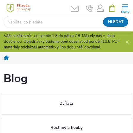
Přejít
NÁKUPNÍ
KOŠÍK
na
obsah
HLEDAT
Vážení zákazníci, od soboty 1.8 do pátku 7.8. Má celý náš e-shop
dovolenou. Objednávky budeme opět odesílat od pondělí 10.8. PDF
materiály odcházejí automaticky i po dobu naší dovolené.
Domů
Blog
Zvířata
Rostliny a houby