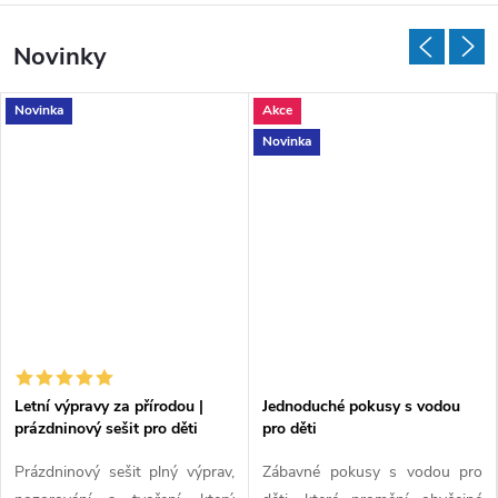
í
r
Novinky
o
Novinka
Akce
d
Novinka
y
p
r
o
m
Letní výpravy za přírodou |
Jednoduché pokusy s vodou
prázdninový sešit pro děti
pro děti
a
Prázdninový sešit plný výprav,
Zábavné pokusy s vodou pro
l