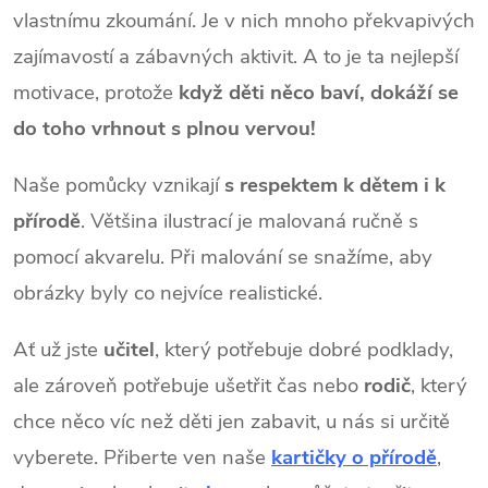
vlastnímu zkoumání. Je v nich mnoho překvapivých
zajímavostí a zábavných aktivit. A to je ta nejlepší
motivace, protože
když děti něco baví, dokáží se
do toho vrhnout s plnou vervou!
Naše pomůcky vznikají
s respektem k dětem i k
přírodě
. Většina ilustrací je malovaná ručně s
pomocí akvarelu. Při malování se snažíme, aby
obrázky byly co nejvíce realistické.
Ať už jste
učitel
, který potřebuje dobré podklady,
ale zároveň potřebuje ušetřit čas nebo
rodič
, který
chce něco víc než děti jen zabavit, u nás si určitě
vyberete. Přiberte ven naše
kartičky o přírodě
,