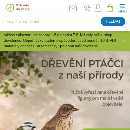
Přejít
NÁKUPNÍ
KOŠÍK
na
obsah
HLEDAT
Vážení zákazníci, od soboty 1.8 do pátku 7.8. Má celý náš e-shop
dovolenou. Objednávky budeme opět odesílat od pondělí 10.8. PDF
materiály odcházejí automaticky i po dobu naší dovolené.
H
r
a
v
é
p