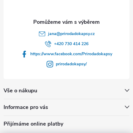
p
a
t
jana
@
prirodadokapsy.cz
í
+420 730 414 226
https://www.facebook.com/Prirodadokapsy
prirodadokapsy/
Vše o nákupu
Informace pro vás
Přijímáme online platby