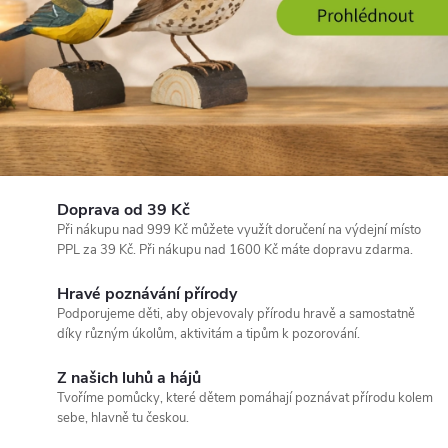
o
z
n
á
v
Doprava od 39 Kč
á
Při nákupu nad 999 Kč můžete využít doručení na výdejní místo
PPL za 39 Kč. Při nákupu nad 1600 Kč máte dopravu zdarma.
n
Hravé poznávání přírody
í
Podporujeme děti, aby objevovaly přírodu hravě a samostatně
díky různým úkolům, aktivitám a tipům k pozorování.
p
Z našich luhů a hájů
ř
Tvoříme pomůcky, které dětem pomáhají poznávat přírodu kolem
sebe, hlavně tu českou.