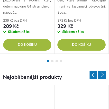
pozorování a tvoření, který
děti, které promění obyčejné
dětem nabídne 84 stran plných
hraní ve fascinující objevování.
é
nápadů,…
Sada…
i
239 Kč bez DPH
272 Kč bez DPH
289 Kč
329 Kč
v
Skladem
>5 ks
Skladem
>5 ks
e
DO KOŠÍKU
DO KOŠÍKU
l
k
é
Nejoblíbenější produkty
!