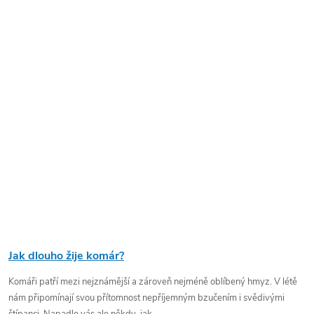
Jak dlouho žije komár?
Komáři patří mezi nejznámější a zároveň nejméně oblíbený hmyz. V létě
nám připomínají svou přítomnost nepříjemným bzučením i svědivými