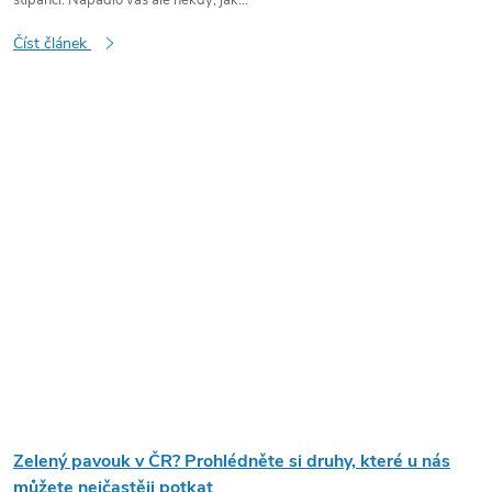
štípanci. Napadlo vás ale někdy, jak...
Číst článek
Zelený pavouk v ČR? Prohlédněte si druhy, které u nás
můžete nejčastěji potkat