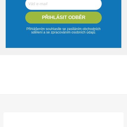
PŘIHLÁSIT ODBĚR
Přihlášením souhlasíte se zasíláním obchodních
sdělení a se zpracováním osobních údajů.
Z
á