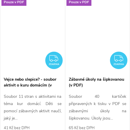
Pouze v PDF
Pouze v PDF
ZDARMA
Z
ZDARMA
ZDARMA
Vejce nebo slepice? - soubor
Zábavné úkoly na šipkovanou
aktivit o kuru domácím (v
(v PDF)
PDF)
Soubor 11 stran s aktivitami na
Soubor 40 kartiček
téma kur domácí. Děti se
připravených k tisku v PDF se
pomocí zábavných aktivit naučí,
zábavnými úkoly na
jaký je…
šipkovanou. Úkoly jsou…
41 Kč bez DPH
65 Kč bez DPH