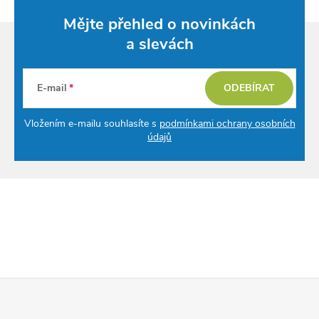
Mějte přehled o novinkách
a slevách
E-mail
ODEBÍRAT
Vložením e-mailu souhlasíte s
podmínkami ochrany osobních
údajů
Z