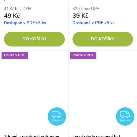
41 Kč bez DPH
32 Kč bez DPH
49 Kč
39 Kč
Dostupné v PDF
>5 ks
Dostupné v PDF
>5 ks
DO KOŠÍKU
DO KOŠÍKU
Pouze v PDF
Pouze v PDF
ZDARMA
Z
ZDARMA
ZDARMA
Zdravé a nezdravé potraviny
Lesní plody pracovní list