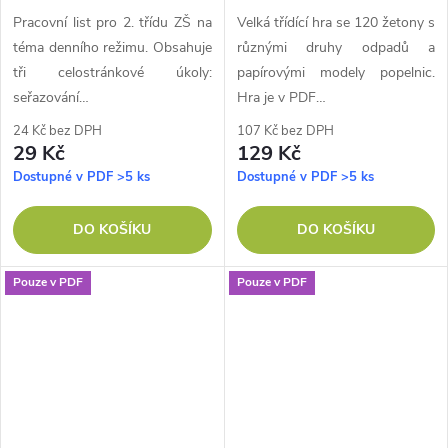
Pracovní list pro 2. třídu ZŠ na
Velká třídící hra se 120 žetony s
téma denního režimu. Obsahuje
různými druhy odpadů a
tři celostránkové úkoly:
papírovými modely popelnic.
seřazování…
Hra je v PDF…
24 Kč bez DPH
107 Kč bez DPH
29 Kč
129 Kč
Dostupné v PDF
>5 ks
Dostupné v PDF
>5 ks
DO KOŠÍKU
DO KOŠÍKU
Pouze v PDF
Pouze v PDF