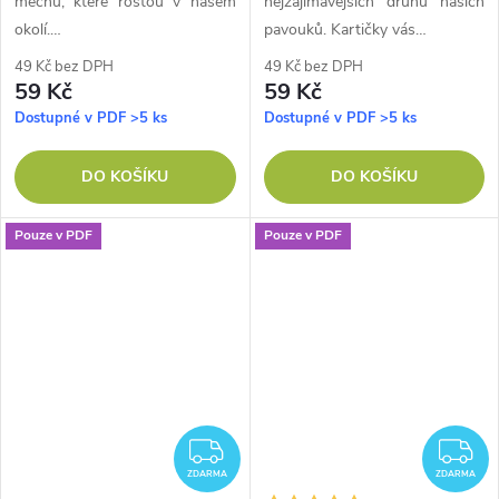
mechů, které rostou v našem
nejzajímavějších druhů našich
okolí.…
pavouků. Kartičky vás…
49 Kč bez DPH
49 Kč bez DPH
59 Kč
59 Kč
Dostupné v PDF
>5 ks
Dostupné v PDF
>5 ks
DO KOŠÍKU
DO KOŠÍKU
Pouze v PDF
Pouze v PDF
ZDARMA
Z
ZDARMA
ZDARMA