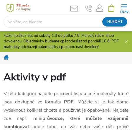
Přejít
NÁKUPNÍ
KOŠÍK
na
obsah
HLEDAT
Vážení zákazníci, od soboty 1.8 do pátku 7.8. Má celý náš e-shop
dovolenou. Objednávky budeme opět odesílat od pondělí 10.8. PDF
materiály odcházejí automaticky i po dobu naší dovolené.
Domů
Aktivity v pdf
V této kategorii najdete pracovní listy a jiné materiály, které
jsou dostupné ve formátu
PDF
. Můžete si je tak doma
vytisknout kolikrát chcete a používat je opakovaně. Najdete
zde např.
miniprůvodce,
které
můžete vzájemně
kombinovat
podle toho, co vás nebo vaše děti právě