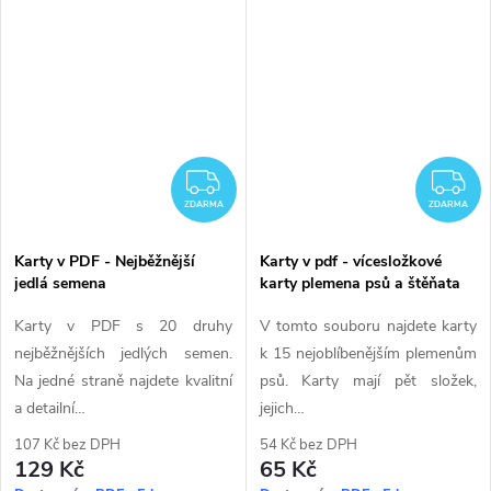
ZDARMA
Z
ZDARMA
ZDARMA
Karty v PDF - Nejběžnější
Karty v pdf - vícesložkové
jedlá semena
karty plemena psů a štěňata
Karty v PDF s 20 druhy
V tomto souboru najdete karty
nejběžnějších jedlých semen.
k 15 nejoblíbenějším plemenům
Na jedné straně najdete kvalitní
psů. Karty mají pět složek,
a detailní…
jejich…
107 Kč bez DPH
54 Kč bez DPH
129 Kč
65 Kč