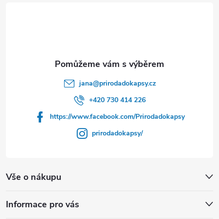
á
p
a
t
jana
@
prirodadokapsy.cz
í
+420 730 414 226
https://www.facebook.com/Prirodadokapsy
prirodadokapsy/
Vše o nákupu
Informace pro vás