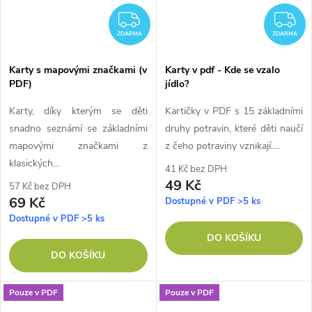
ZDARMA
Z
ZDARMA
ZDARMA
Karty s mapovými značkami (v
Karty v pdf - Kde se vzalo
PDF)
jídlo?
Karty, díky kterým se děti
Kartičky v PDF s 15 základními
snadno seznámí se základními
druhy potravin, které děti naučí
mapovými značkami z
z čeho potraviny vznikají.…
klasických…
41 Kč bez DPH
49 Kč
57 Kč bez DPH
69 Kč
Dostupné v PDF
>5 ks
Dostupné v PDF
>5 ks
DO KOŠÍKU
DO KOŠÍKU
Pouze v PDF
Pouze v PDF