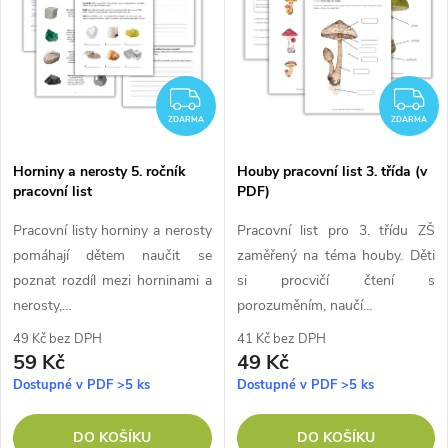
p
n
i
í
s
ZDARMA
Z
p
ZDARMA
ZDARMA
p
Horniny a nerosty 5. ročník
Houby pracovní list 3. třída (v
r
pracovní list
PDF)
r
o
Pracovní listy horniny a nerosty
Pracovní list pro 3. třídu ZŠ
o
pomáhají dětem naučit se
zaměřený na téma houby. Děti
d
poznat rozdíl mezi horninami a
si procvičí čtení s
d
nerosty,…
porozuměním, naučí…
u
49 Kč bez DPH
41 Kč bez DPH
u
59 Kč
49 Kč
k
Dostupné v PDF
>5 ks
Dostupné v PDF
>5 ks
k
t
DO KOŠÍKU
DO KOŠÍKU