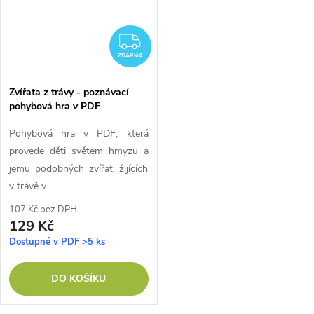
ZDARMA
ZDARMA
Zvířata z trávy - poznávací
pohybová hra v PDF
Pohybová hra v PDF, která
provede děti světem hmyzu a
jemu podobných zvířat, žijících
v trávě v…
107 Kč bez DPH
129 Kč
Dostupné v PDF
>5 ks
DO KOŠÍKU