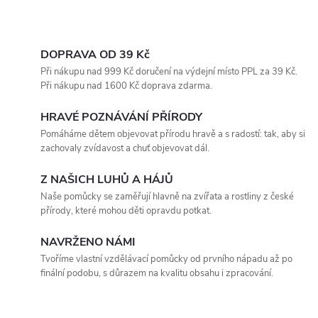
O
v
DOPRAVA OD 39 Kč
Při nákupu nad 999 Kč doručení na výdejní místo PPL za 39 Kč.
l
Při nákupu nad 1600 Kč doprava zdarma.
á
HRAVÉ POZNÁVÁNÍ PŘÍRODY
Pomáháme dětem objevovat přírodu hravě a s radostí: tak, aby si
d
zachovaly zvídavost a chuť objevovat dál.
a
Z NAŠICH LUHŮ A HÁJŮ
c
Naše pomůcky se zaměřují hlavně na zvířata a rostliny z české
přírody, které mohou děti opravdu potkat.
í
NAVRŽENO NÁMI
p
Tvoříme vlastní vzdělávací pomůcky od prvního nápadu až po
finální podobu, s důrazem na kvalitu obsahu i zpracování.
r
v