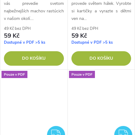
vás prevedie svetom
provede světem hálek. Vyrobte
najbežnejších machov rastúcich
si kartičky a vyrazte s dětmi
v našom okolí.…
ven na…
49 Kč bez DPH
49 Kč bez DPH
59 Kč
59 Kč
Dostupné v PDF
>5 ks
Dostupné v PDF
>5 ks
DO KOŠÍKU
DO KOŠÍKU
Pouze v PDF
Pouze v PDF
ZDARMA
Z