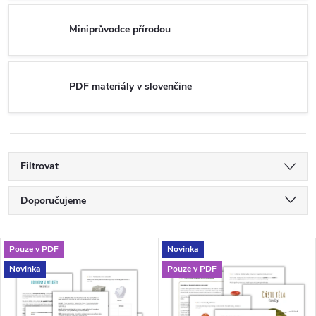
Miniprůvodce přírodou
PDF materiály v slovenčine
Filtrovat
Ř
Doporučujeme
a
Nejlevnější
V
Pouze v PDF
Novinka
Nejdražší
z
Novinka
Pouze v PDF
ý
Nejprodávanější
e
Abecedně