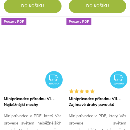
DO KOŠÍKU
DO KOŠÍKU
Pouze v PDF
Pouze v PDF
ZDARMA
Z
ZDARMA
ZDARMA
Miniprůvodce přírodou VI. -
Miniprůvodce přírodou VII. -
Nejběžnější mechy
Zajímavé druhy pavouků
Miniprůvodce v PDF, který Vás
Miniprůvodce v PDF, který Vás
provede světem nejběžnějších
provede světem