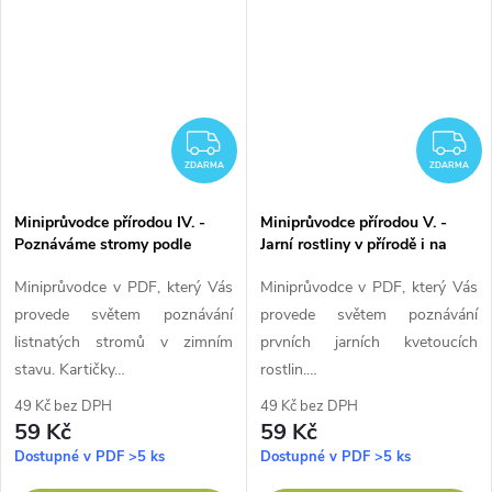
ZDARMA
Z
ZDARMA
ZDARMA
Miniprůvodce přírodou IV. -
Miniprůvodce přírodou V. -
Poznáváme stromy podle
Jarní rostliny v přírodě i na
větviček a pupenů
zahradě
Miniprůvodce v PDF, který Vás
Miniprůvodce v PDF, který Vás
provede světem poznávání
provede světem poznávání
listnatých stromů v zimním
prvních jarních kvetoucích
stavu. Kartičky…
rostlin.…
49 Kč bez DPH
49 Kč bez DPH
59 Kč
59 Kč
Dostupné v PDF
>5 ks
Dostupné v PDF
>5 ks