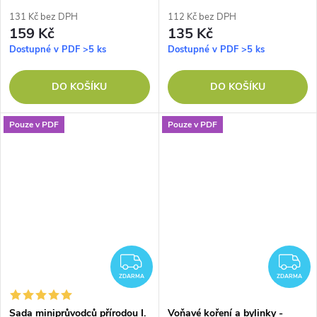
131 Kč bez DPH
112 Kč bez DPH
159 Kč
135 Kč
Dostupné v PDF
>5 ks
Dostupné v PDF
>5 ks
DO KOŠÍKU
DO KOŠÍKU
Pouze v PDF
Pouze v PDF
ZDARMA
Z
ZDARMA
ZDARMA
Sada miniprůvodců přírodou I.
Voňavé koření a bylinky -