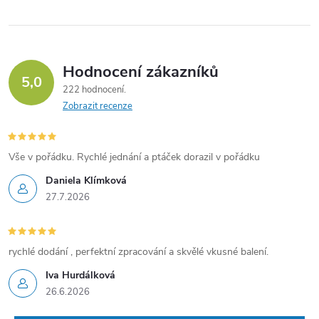
k
y
Hodnocení zákazníků
v
5,0
222 hodnocení
ý
Zobrazit recenze
p
Vše v pořádku. Rychlé jednání a ptáček dorazil v pořádku
i
Daniela Klímková
s
27.7.2026
u
rychlé dodání , perfektní zpracování a skvělé vkusné balení.
Iva Hurdálková
26.6.2026