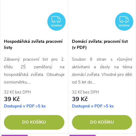
ZDARMA
Z
ZDARMA
ZDARMA
Hospodářská zvířata pracovní
Domácí zvířata: pracovní list
listy
(v PDF)
Zábavný pracovní list pro 2.
Soubor 8 stran s různými
třídu ZŠ zaměřený na
aktivitami a úkoly na téma
hospodářská zvířata. Obsahuje
domácí zvířata. Vhodné pro děti
osmisměrku,…
od 5 let do…
32 Kč bez DPH
32 Kč bez DPH
39 Kč
39 Kč
Dostupné v PDF
>5 ks
Dostupné v PDF
>5 ks
DO KOŠÍKU
DO KOŠÍKU