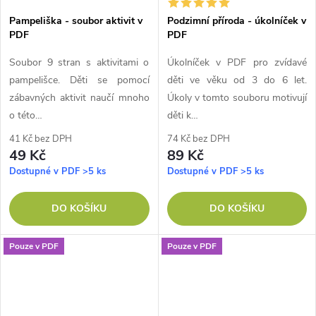
Pampeliška - soubor aktivit v
Podzimní příroda - úkolníček v
PDF
PDF
Soubor 9 stran s aktivitami o
Úkolníček v PDF pro zvídavé
pampelišce. Děti se pomocí
děti ve věku od 3 do 6 let.
zábavných aktivit naučí mnoho
Úkoly v tomto souboru motivují
o této…
děti k…
41 Kč bez DPH
74 Kč bez DPH
49 Kč
89 Kč
Dostupné v PDF
>5 ks
Dostupné v PDF
>5 ks
DO KOŠÍKU
DO KOŠÍKU
Pouze v PDF
Pouze v PDF