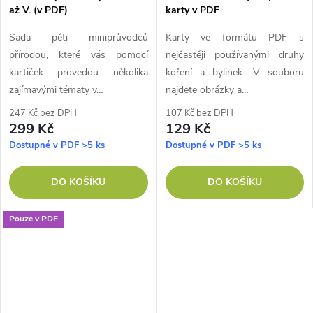
až V. (v PDF)
karty v PDF
Sada pěti miniprůvodců
Karty ve formátu PDF s
přírodou, které vás pomocí
nejčastěji používanými druhy
kartiček provedou několika
koření a bylinek. V souboru
zajímavými tématy v…
najdete obrázky a…
247 Kč bez DPH
107 Kč bez DPH
299 Kč
129 Kč
Dostupné v PDF
>5 ks
Dostupné v PDF
>5 ks
DO KOŠÍKU
DO KOŠÍKU
Pouze v PDF