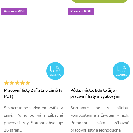
Pouze v PDF
Pouze v PDF
ZDARMA
Z
ZDARMA
ZDARMA
Pracovní listy Zvířata v zimě (v
Půda, místo, kde to žije -
PDF)
pracovní listy s výukovými
texty (v PDF)
Seznamte se s životem zvířat v
Seznamte se s půdou,
zimě. Pomohou vám zábavné
kompostem a s životem v nich.
pracovní listy. Soubor obsahuje
Pomohou vám zábavné
26 stran…
pracovní listy a jednoduchá…