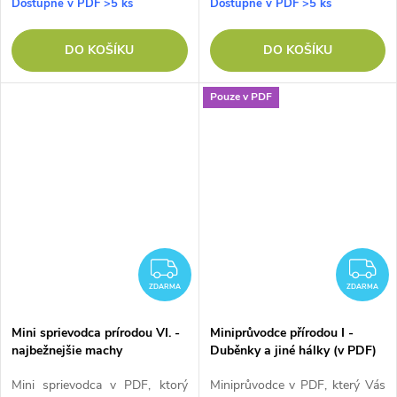
Dostupné v PDF
>5 ks
Dostupné v PDF
>5 ks
DO KOŠÍKU
DO KOŠÍKU
Pouze v PDF
ZDARMA
Z
ZDARMA
ZDARMA
Mini sprievodca prírodou VI. -
Miniprůvodce přírodou I -
najbežnejšie machy
Duběnky a jiné hálky (v PDF)
Mini sprievodca v PDF, ktorý
Miniprůvodce v PDF, který Vás