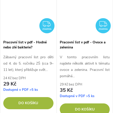
ZDARMA
Z
ZDARMA
ZDARMA
Pracovní list v pdf - Hodné
Pracovní list v pdf - Ovoce a
nebo zlé bakterie?
zelenina
Zábavný pracovní list pro děti
V tomto pracovním listu
od 4. do 5. ročníku ZŠ (cca 9–
najdete několik aktivit k tématu
11 let), který přibližuje svět…
ovoce a zelenina. Pracovní list
pomáhá…
24 Kč bez DPH
29 Kč
29 Kč bez DPH
35 Kč
Dostupné v PDF
>5 ks
Dostupné v PDF
>5 ks
DO KOŠÍKU
DO KOŠÍKU