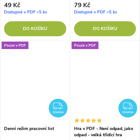
49 Kč
79 Kč
Dostupné v PDF
>5 ks
Dostupné v PDF
>5 ks
DO KOŠÍKU
DO KOŠÍKU
Pouze v PDF
Pouze v PDF
ZDARMA
Z
ZDARMA
ZDARMA
Denní režim pracovní list
Hra v PDF - Není odpad, jako
odpad - velká třídící hra