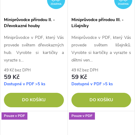
ZDARMA
ZDARMA
Miniprůvodce přírodou II. -
Miniprůvodce přírodou III. -
Dřevokazné houby
Lišejníky
Miniprůvodce v PDF, který Vás
Miniprůvodce v PDF, který Vás
provede světem dřevokazných
provede světem lišejníků.
hub. Vyrobte si kartičky a
Vyrobte si kartičky a vyrazte s
vyrazte s…
dětmi ven…
49 Kč bez DPH
49 Kč bez DPH
59 Kč
59 Kč
Dostupné v PDF
>5 ks
Dostupné v PDF
>5 ks
DO KOŠÍKU
DO KOŠÍKU
Pouze v PDF
Pouze v PDF