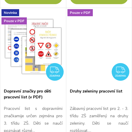
t
ů
Novinka
Pouze v PDF
ů
Pouze v PDF
ZDARMA
Z
ZDARMA
ZDARMA
Dopravní značky pro děti
Druhy zeleniny pracovní list
pracovní list (v PDF)
Pracovní list s dopravními
Zábavný pracovní list pro 2. - 3.
značkamije určen zejména pro
třídu ZŠ zaměřený na druhy
3. třídu ZŠ. Děti se naučí
zeleniny. Děti se naučí
poznávat různé…
rozlišovat,…