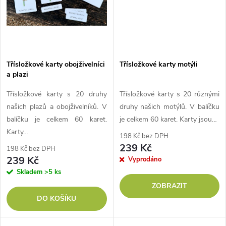
Třísložkové karty obojživelníci
Třísložkové karty motýli
a plazi
Třísložkové karty s 20 druhy
Třísložkové karty s 20 různými
našich plazů a obojživelníků. V
druhy našich motýlů. V balíčku
balíčku je celkem 60 karet.
je celkem 60 karet. Karty jsou…
Karty…
198 Kč bez DPH
239 Kč
198 Kč bez DPH
239 Kč
Vyprodáno
Skladem
>5 ks
ZOBRAZIT
DO KOŠÍKU