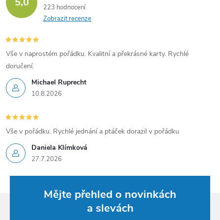
v
5,0
223 hodnocení
ý
Zobrazit recenze
p
Vše v naprostém pořádku. Kvalitní a překrásné karty. Rychlé
i
doručení.
s
Michael Ruprecht
10.8.2026
u
Vše v pořádku. Rychlé jednání a ptáček dorazil v pořádku
Daniela Klímková
27.7.2026
Mějte přehled o novinkách
a slevách