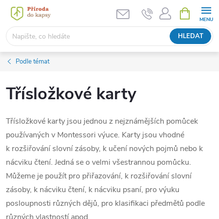
Přejít
NÁKUPNÍ
KOŠÍK
na
obsah
HLEDAT
Podle témat
Třísložkové karty
Třísložkové karty jsou jednou z nejznámějších pomůcek
používaných v Montessori výuce. Karty jsou vhodné
k rozšiřování slovní zásoby, k učení nových pojmů nebo k
nácviku čtení. Jedná se o velmi všestrannou pomůcku.
Můžeme je použít pro přiřazování, k rozšiřování slovní
zásoby, k nácviku čtení, k nácviku psaní, pro výuku
posloupnosti různých dějů, pro klasifikaci předmětů podle
různých vlastností apod.