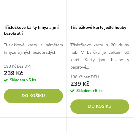
Třísložkové karty hmyz a jiní
Třísložkové karty jedlé houby
bezobratlí
Třísložkové karty s námětem
Třísložkové karty s 20 druhy
hmyzu a jiných bezobratlých.
hub. V balíčku je celkem 60
karet. Karty jsou balené v
198 Kč bez DPH
papírové…
239 Kč
198 Kč bez DPH
Skladem
>5 ks
239 Kč
Skladem
>5 ks
DO KOŠÍKU
DO KOŠÍKU