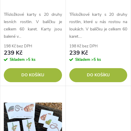
r
r
o
Třísložkové karty s 20 druhy
Třísložkové karty s 20 druhy
o
lesních rostlin. V balíčku je
rostlin, které u nás rostou na
d
celkem 60 karet. Karty jsou
loukách. V balíčku je celkem 60
d
balené v…
karet.…
u
198 Kč bez DPH
198 Kč bez DPH
u
239 Kč
239 Kč
k
Skladem
>5 ks
Skladem
>5 ks
k
t
DO KOŠÍKU
DO KOŠÍKU
t
ů
ů