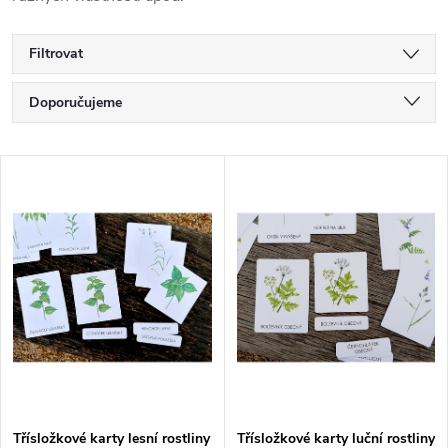
Filtrovat
Ř
Doporučujeme
a
Nejlevnější
V
Nejdražší
z
ý
Nejprodávanější
e
p
Abecedně
n
i
í
s
p
p
Třísložkové karty lesní rostliny
Třísložkové karty luční rostliny