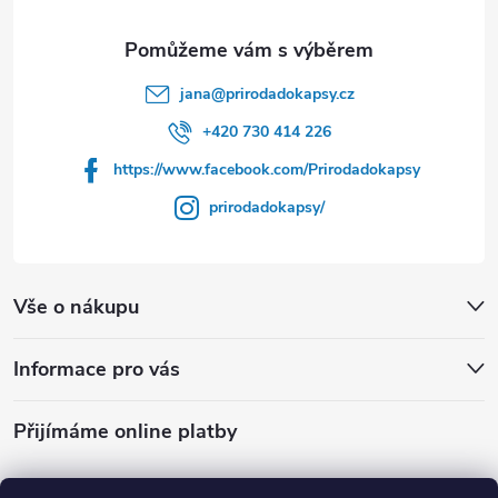
a
t
jana
@
prirodadokapsy.cz
í
+420 730 414 226
https://www.facebook.com/Prirodadokapsy
prirodadokapsy/
Vše o nákupu
Informace pro vás
Přijímáme online platby