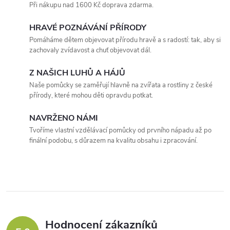
l
Při nákupu nad 1600 Kč doprava zdarma.
á
HRAVÉ POZNÁVÁNÍ PŘÍRODY
Pomáháme dětem objevovat přírodu hravě a s radostí: tak, aby si
d
zachovaly zvídavost a chuť objevovat dál.
a
Z NAŠICH LUHŮ A HÁJŮ
c
Naše pomůcky se zaměřují hlavně na zvířata a rostliny z české
přírody, které mohou děti opravdu potkat.
í
NAVRŽENO NÁMI
p
Tvoříme vlastní vzdělávací pomůcky od prvního nápadu až po
finální podobu, s důrazem na kvalitu obsahu i zpracování.
r
v
k
y
Hodnocení zákazníků