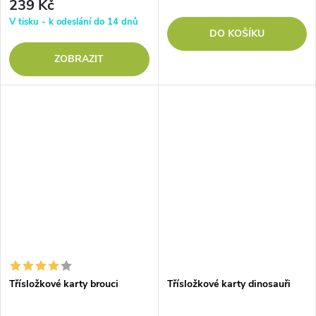
239 Kč
V tisku - k odeslání do 14 dnů
DO KOŠÍKU
ZOBRAZIT
Třísložkové karty brouci
Třísložkové karty dinosauři