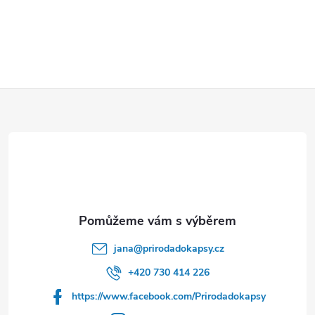
Z
á
p
a
t
jana
@
prirodadokapsy.cz
í
+420 730 414 226
https://www.facebook.com/Prirodadokapsy