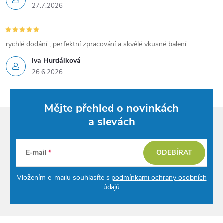
27.7.2026
rychlé dodání , perfektní zpracování a skvělé vkusné balení.
Iva Hurdálková
26.6.2026
Mějte přehled o novinkách
a slevách
E-mail
ODEBÍRAT
Vložením e-mailu souhlasíte s
podmínkami ochrany osobních
údajů