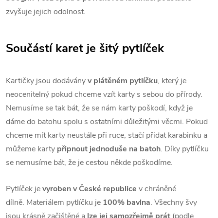
zvyšuje jejich odolnost.
Součástí karet je šitý pytlíček
Kartičky jsou dodávány
v plátěném pytlíčku
, který je
neocenitelný pokud chceme vzít karty s sebou do přírody.
Nemusíme se tak bát, že se nám karty poškodí, když je
dáme do batohu spolu s ostatními důležitými věcmi. Pokud
chceme mít karty neustále při ruce, stačí přidat karabinku a
můžeme karty
připnout jednoduše na batoh
. Díky pytlíčku
se nemusíme bát, že je cestou někde poškodíme.
Pytlíček je
vyroben v České republice
v chráněné
dílně. Materiálem pytlíčku je
100% bavlna
. Všechny švy
jsou krásně začištěné a
lze jej samozřejmě prát
(podle