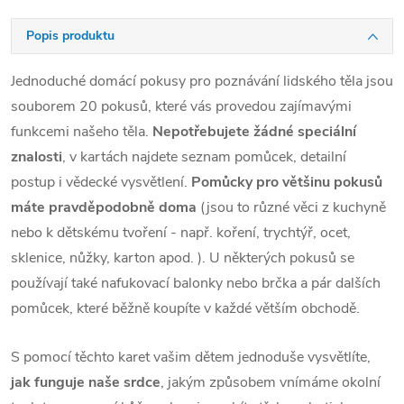
Popis produktu
Jednoduché domácí pokusy pro poznávání lidského těla jsou
souborem 20 pokusů, které vás provedou zajímavými
funkcemi našeho těla.
Nepotřebujete žádné speciální
znalosti
, v kartách najdete seznam pomůcek, detailní
postup i vědecké vysvětlení.
Pomůcky pro většinu pokusů
máte pravděpodobně doma
(jsou to různé věci z kuchyně
nebo k dětskému tvoření - např. koření, trychtýř, ocet,
sklenice, nůžky, karton apod. ). U některých pokusů se
používají také nafukovací balonky nebo brčka a pár dalších
pomůcek, které běžně koupíte v každé větším obchodě.
S pomocí těchto karet vašim dětem jednoduše vysvětlíte,
jak funguje naše srdce
, jakým způsobem vnímáme okolní