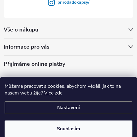
prirodadokapsy/
Vše o nákupu
Informace pro vás
Přijímáme online platby
Můžeme pracovat s cookies, abychom věděli, jak to na
našem webu žije?
Více zde
Shoptet.cz
Prirodadokapsy.cz
Nastavení
Copyright 2026
Příroda do kapsy.cz
. Všechna práva vyhrazena.
Souhlasím
Vytvořil Shoptet