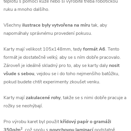
teplotu s pomocí kůže nebo si vyrobíte třeba robotickou
ruku a mnoho dalšího.
Všechny
ilustrace byly vytvořena na míru
tak, aby
napomáhaly správnému provedení pokusu.
Karty mají velikost 105x148mm, tedy
formát A6
. Tento
formát je dostatečně velký, aby se s ním dobře pracovalo.
Zároveň je ideálně skladný pro to, aby se karty daly
nosit
všude s sebou
, vejdou se i do toho nejmenšího batůžku,
pokud budete chtít experimenty zkoušet venku.
Karty mají
zakulacené rohy
, takže se s nimi dobře pracuje a
rožky se neohýbají.
Pro výrobu karet byl použit
křídový papír o gramáži
2
350g/m
, což spolu s
povrchovou laminací
podstatně