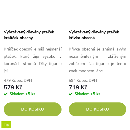
Vyřezávaný dřevěný ptáček
Vyřezávaný dřevěný ptáček
králíček obecný
křivka obecná
Králíček obecný je náš nejmenší
Křivka obecná je známá svým
ptáček, který žije vysoko v
nezaměnitelným zkříženým
korunách stromů. Díky figurce
zobákem. Na figurce je tento
jej…
znak mnohem lépe…
479 Kč bez DPH
594 Kč bez DPH
579 Kč
719 Kč
Skladem
>5 ks
Skladem
>5 ks
DO KOŠÍKU
DO KOŠÍKU
Tip