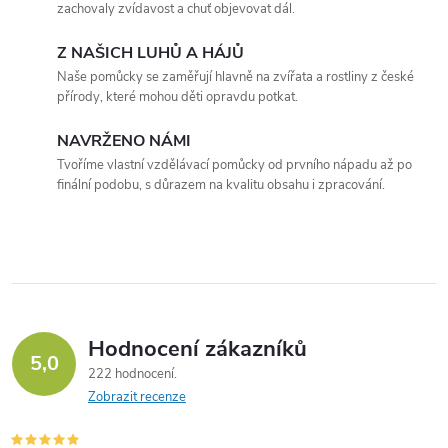
d
zachovaly zvídavost a chuť objevovat dál.
a
Z NAŠICH LUHŮ A HÁJŮ
c
Naše pomůcky se zaměřují hlavně na zvířata a rostliny z české
přírody, které mohou děti opravdu potkat.
í
NAVRŽENO NÁMI
p
Tvoříme vlastní vzdělávací pomůcky od prvního nápadu až po
finální podobu, s důrazem na kvalitu obsahu i zpracování.
r
v
k
y
Hodnocení zákazníků
v
5,0
222 hodnocení
ý
Zobrazit recenze
p