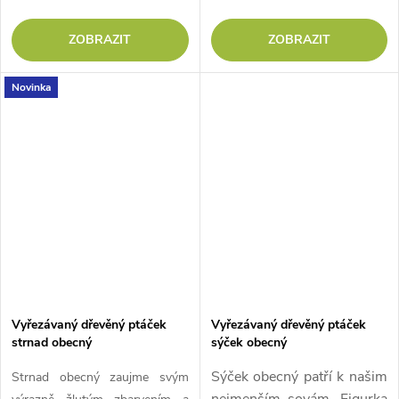
ZOBRAZIT
ZOBRAZIT
Novinka
Vyřezávaný dřevěný ptáček
Vyřezávaný dřevěný ptáček
strnad obecný
sýček obecný
Sýček obecný patří k našim
Strnad obecný zaujme svým
nejmenším sovám. Figurka