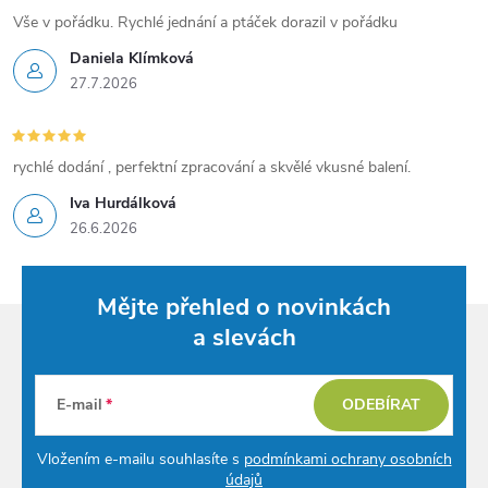
Vše v pořádku. Rychlé jednání a ptáček dorazil v pořádku
i
Daniela Klímková
s
27.7.2026
u
rychlé dodání , perfektní zpracování a skvělé vkusné balení.
Iva Hurdálková
26.6.2026
Mějte přehled o novinkách
a slevách
E-mail
ODEBÍRAT
Vložením e-mailu souhlasíte s
podmínkami ochrany osobních
údajů