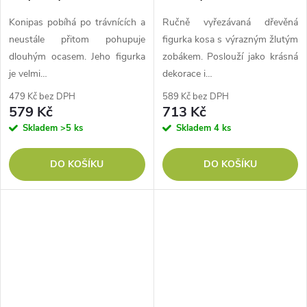
Konipas pobíhá po trávnících a
Ručně vyřezávaná dřevěná
neustále přitom pohupuje
figurka kosa s výrazným žlutým
dlouhým ocasem. Jeho figurka
zobákem. Poslouží jako krásná
je velmi…
dekorace i…
479 Kč bez DPH
589 Kč bez DPH
579 Kč
713 Kč
Skladem
>5 ks
Skladem
4 ks
DO KOŠÍKU
DO KOŠÍKU