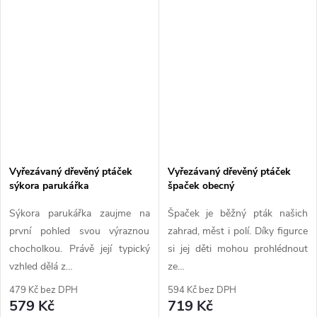
Vyřezávaný dřevěný ptáček
Vyřezávaný dřevěný ptáček
sýkora parukářka
špaček obecný
Sýkora parukářka zaujme na
Špaček je běžný pták našich
první pohled svou výraznou
zahrad, měst i polí. Díky figurce
chocholkou. Právě její typický
si jej děti mohou prohlédnout
vzhled dělá z…
ze…
479 Kč bez DPH
594 Kč bez DPH
579 Kč
719 Kč