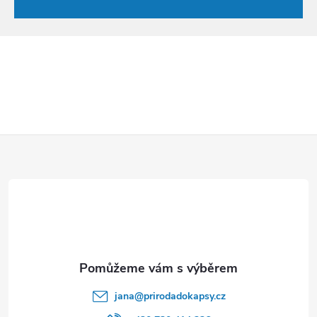
Z
á
p
a
t
jana
@
prirodadokapsy.cz