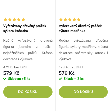
Vyřezávaný dřevěný ptáček
Vyřezávaný dřevěný ptáček
sýkora koňadra
sýkora modřinka
Ručně vyřezávaná dřevěná
Ručně vyřezávaná dřevěná
figurka jednoho z našich
figurka sýkory modřinky, krásná
nejběžnějších ptáků. Krásná
dekorace, sběratelský kousek i
dekorace i výuková…
výuková…
479 Kč bez DPH
479 Kč bez DPH
579 Kč
579 Kč
Skladem
>5 ks
Skladem
2 ks
DO KOŠÍKU
DO KOŠÍKU