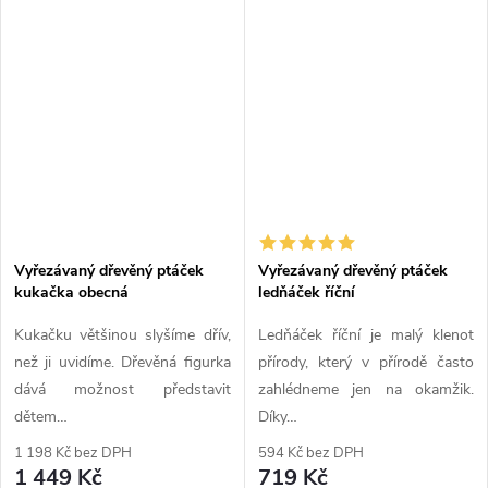
Vyřezávaný dřevěný ptáček
Vyřezávaný dřevěný ptáček
kukačka obecná
ledňáček říční
Kukačku většinou slyšíme dřív,
Ledňáček říční je malý klenot
než ji uvidíme. Dřevěná figurka
přírody, který v přírodě často
dává možnost představit
zahlédneme jen na okamžik.
dětem…
Díky…
1 198 Kč bez DPH
594 Kč bez DPH
1 449 Kč
719 Kč