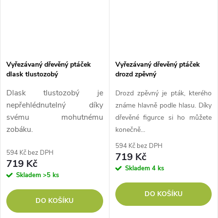
Vyřezávaný dřevěný ptáček
Vyřezávaný dřevěný ptáček
dlask tlustozobý
drozd zpěvný
Dlask tlustozobý je
Drozd zpěvný je pták, kterého
nepřehlédnutelný díky
známe hlavně podle hlasu. Díky
svému mohutnému
dřevěné figurce si ho můžete
zobáku.
konečně…
594 Kč bez DPH
594 Kč bez DPH
719 Kč
719 Kč
Skladem
4 ks
Skladem
>5 ks
DO KOŠÍKU
DO KOŠÍKU