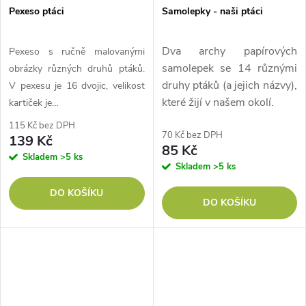
Pexeso ptáci
Samolepky - naši ptáci
Dva archy papírových
Pexeso s ručně malovanými
samolepek se 14 různými
obrázky různých druhů ptáků.
druhy ptáků (a jejich názvy),
V pexesu je 16 dvojic, velikost
které žijí v našem okolí.
kartiček je…
115 Kč bez DPH
70 Kč bez DPH
139 Kč
85 Kč
Skladem
>5 ks
Skladem
>5 ks
DO KOŠÍKU
DO KOŠÍKU