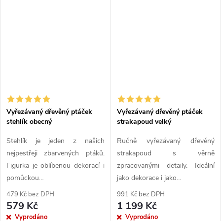
Vyřezávaný dřevěný ptáček
Vyřezávaný dřevěný ptáček
stehlík obecný
strakapoud velký
Stehlík je jeden z našich
Ručně vyřezávaný dřevěný
nejpestřeji zbarvených ptáků.
strakapoud s věrně
Figurka je oblíbenou dekorací i
zpracovanými detaily. Ideální
pomůckou…
jako dekorace i jako…
479 Kč bez DPH
991 Kč bez DPH
579 Kč
1 199 Kč
Vyprodáno
Vyprodáno