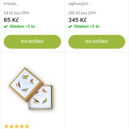
d
hnízda,…
zajímavých…
u
54 Kč bez DPH
285 Kč bez DPH
u
65 Kč
345 Kč
k
Skladem
>5 ks
Skladem
>5 ks
k
t
DO KOŠÍKU
DO KOŠÍKU
t
ů
ů