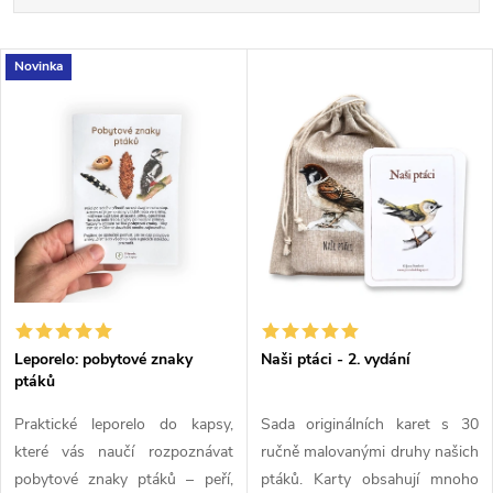
a
Nejlevnější
V
Novinka
Nejdražší
z
ý
Nejprodávanější
e
p
Abecedně
n
i
í
s
p
p
Leporelo: pobytové znaky
Naši ptáci - 2. vydání
r
ptáků
r
o
Praktické leporelo do kapsy,
Sada originálních karet s 30
o
které vás naučí rozpoznávat
ručně malovanými druhy našich
d
pobytové znaky ptáků – peří,
ptáků. Karty obsahují mnoho