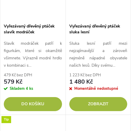
Vyřezávaný dřevěný ptáček
Vyřezávaný dřevěný ptáček
slavík modráček
sluka lesní
Slavík modráček patří k
Sluka lesní patří mezi
figurkám, které si okamžitě
nejzajímavější a zároveň
všimnete. Výrazně modré hrdlo
nejméně nápadné obyvatele
v kombinaci s…
našich lesů. Díky svému…
479 Kč bez DPH
1 223 Kč bez DPH
579 Kč
1 480 Kč
Skladem
4 ks
Momentálně nedostupné
DO KOŠÍKU
ZOBRAZIT
Tip