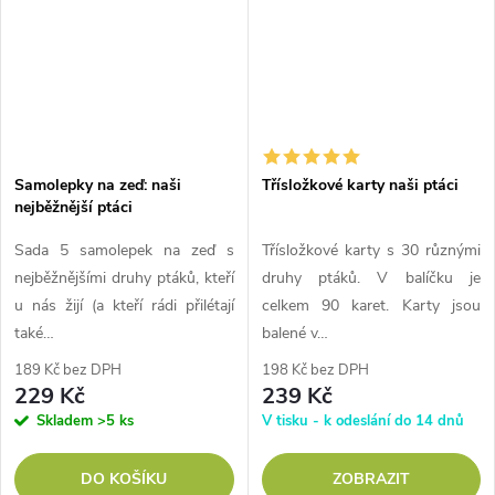
Samolepky na zeď: naši
Třísložkové karty naši ptáci
nejběžnější ptáci
Sada 5 samolepek na zeď s
Třísložkové karty s 30 různými
nejběžnějšími druhy ptáků, kteří
druhy ptáků. V balíčku je
u nás žijí (a kteří rádi přilétají
celkem 90 karet. Karty jsou
také…
balené v…
189 Kč bez DPH
198 Kč bez DPH
229 Kč
239 Kč
Skladem
>5 ks
V tisku - k odeslání do 14 dnů
DO KOŠÍKU
ZOBRAZIT