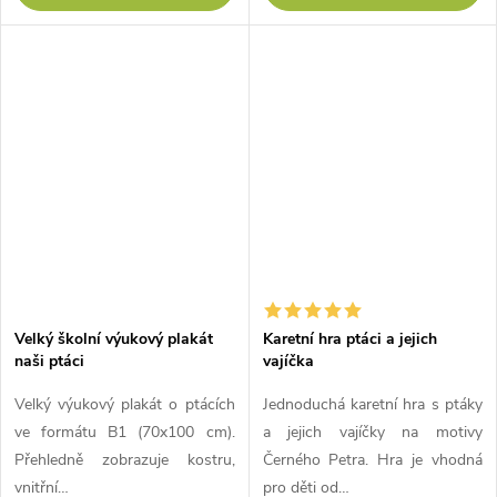
Velký školní výukový plakát
Karetní hra ptáci a jejich
naši ptáci
vajíčka
Velký výukový plakát o ptácích
Jednoduchá karetní hra s ptáky
ve formátu B1 (70x100 cm).
a jejich vajíčky na motivy
Přehledně zobrazuje kostru,
Černého Petra. Hra je vhodná
vnitřní…
pro děti od…