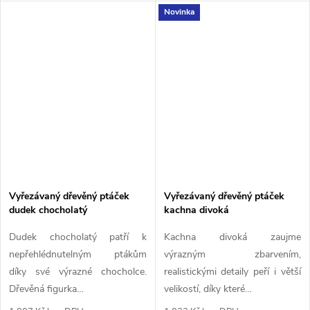
Novinka
Vyřezávaný dřevěný ptáček
Vyřezávaný dřevěný ptáček
dudek chocholatý
kachna divoká
Dudek chocholatý patří k
Kachna divoká zaujme
nepřehlédnutelným ptákům
výrazným zbarvením,
díky své výrazné chocholce.
realistickými detaily peří i větší
Dřevěná figurka…
velikostí, díky které…