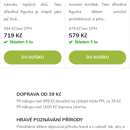
návratu teplých dnů. Tato
hostem krmítek. Tato dřevěná
dřevěná figurka je stejně jako
figurka dětem umožní
její živá…
prohlédnout si jeho…
594 Kč bez DPH
479 Kč bez DPH
719 Kč
579 Kč
Skladem
5 ks
Skladem
5 ks
DO KOŠÍKU
DO KOŠÍKU
O
v
DOPRAVA OD 39 Kč
Při nákupu nad 999 Kč doručení na výdejní místo PPL za 39 Kč.
l
Při nákupu nad 1600 Kč doprava zdarma.
á
HRAVÉ POZNÁVÁNÍ PŘÍRODY
Pomáháme dětem objevovat přírodu hravě a s radostí: tak, aby si