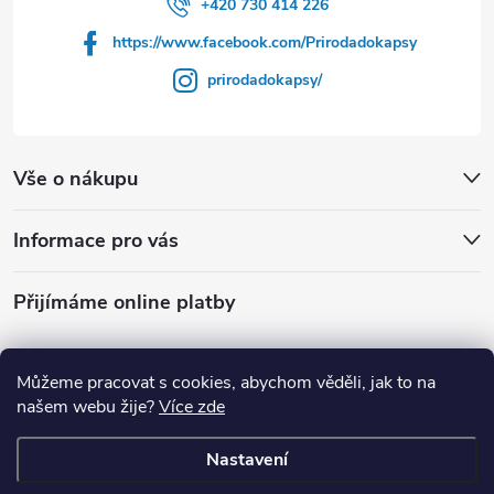
í
+420 730 414 226
https://www.facebook.com/Prirodadokapsy
prirodadokapsy/
Vše o nákupu
Informace pro vás
Přijímáme online platby
Můžeme pracovat s cookies, abychom věděli, jak to na
našem webu žije?
Více zde
Shoptet.cz
Prirodadokapsy.cz
Nastavení