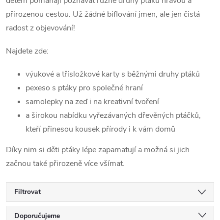
dětem pomáhají poznávat různé druhy ptáků hravou a
přirozenou cestou. Už žádné biflování jmen, ale jen čistá
radost z objevování!
Najdete zde:
výukové a třísložkové karty s běžnými druhy ptáků
pexeso s ptáky pro společné hraní
samolepky na zeď i na kreativní tvoření
a širokou nabídku vyřezávaných dřevěných ptáčků,
kteří přinesou kousek přírody i k vám domů
Díky nim si děti ptáky lépe zapamatují a možná si jich
začnou také přirozeně více všímat.
Filtrovat
Ř
Doporučujeme