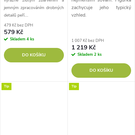
výrazně žlutým zbarvením a
zachycuje jeho typický
jemným zpracováním drobných
vzhled.
detailů peří.…
479 Kč bez DPH
579 Kč
Skladem
4 ks
1 007 Kč bez DPH
1 219 Kč
Skladem
2 ks
DO KOŠÍKU
DO KOŠÍKU
Tip
Tip