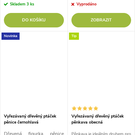
Skladem
3 ks
Vyprodáno
DO KOŠÍKU
ZOBRAZIT
Novinka
Tip
Vyřezávaný dřevěný ptáček
Vyřezávaný dřevěný ptáček
pěnice černohlavá
pěnkava obecná
Dřevená figurka pěnice
Pěnkava je ideálním druhem pro