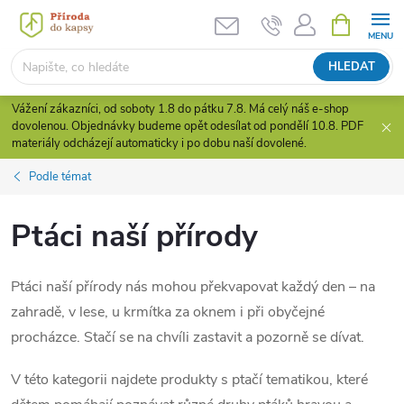
Přejít
NÁKUPNÍ
KOŠÍK
na
obsah
HLEDAT
Vážení zákazníci, od soboty 1.8 do pátku 7.8. Má celý náš e-shop
dovolenou. Objednávky budeme opět odesílat od pondělí 10.8. PDF
materiály odcházejí automaticky i po dobu naší dovolené.
Podle témat
Ptáci naší přírody
Ptáci naší přírody nás mohou překvapovat každý den – na
zahradě, v lese, u krmítka za oknem i při obyčejné
procházce. Stačí se na chvíli zastavit a pozorně se dívat.
V této kategorii najdete produkty s ptačí tematikou, které