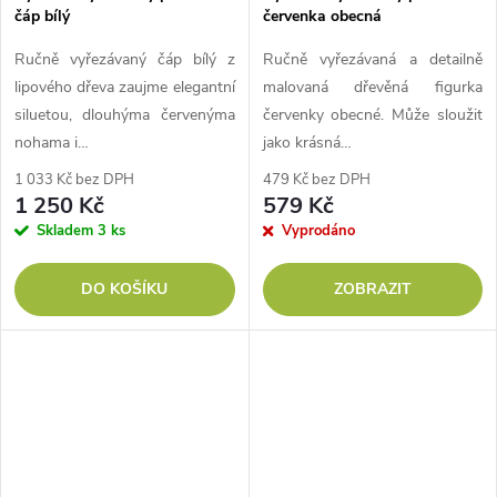
čáp bílý
červenka obecná
Ručně vyřezávaný čáp bílý z
Ručně vyřezávaná a detailně
lipového dřeva zaujme elegantní
malovaná dřevěná figurka
siluetou, dlouhýma červenýma
červenky obecné. Může sloužit
nohama i…
jako krásná…
1 033 Kč bez DPH
479 Kč bez DPH
1 250 Kč
579 Kč
Skladem
3 ks
Vyprodáno
DO KOŠÍKU
ZOBRAZIT