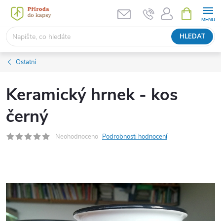
Přejít
NÁKUPNÍ
KOŠÍK
na
obsah
HLEDAT
Ostatní
Keramický hrnek - kos
černý
Neohodnoceno
Podrobnosti hodnocení