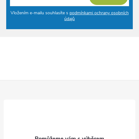
Vložením e-mailu souhlasíte s
podmínkami ochrany osobních
údajů
Z
á
p
a