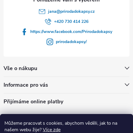
t
jana
@
prirodadokapsy.cz
í
+420 730 414 226
https://www.facebook.com/Prirodadokapsy
prirodadokapsy/
Vše o nákupu
Informace pro vás
Přijímáme online platby
Můžeme pracovat s cookies, abychom věděli, jak to na
našem webu žije?
Více zde