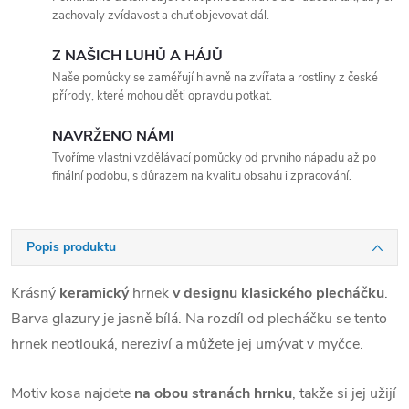
zachovaly zvídavost a chuť objevovat dál.
Z NAŠICH LUHŮ A HÁJŮ
Naše pomůcky se zaměřují hlavně na zvířata a rostliny z české
přírody, které mohou děti opravdu potkat.
NAVRŽENO NÁMI
Tvoříme vlastní vzdělávací pomůcky od prvního nápadu až po
finální podobu, s důrazem na kvalitu obsahu i zpracování.
Popis produktu
Krásný
keramický
hrnek
v designu klasického plecháčku
.
Barva glazury je jasně bílá. Na rozdíl od plecháčku se tento
hrnek neotlouká, nereziví a můžete jej umývat v myčce.
Motiv kosa najdete
na obou stranách hrnku
, takže si jej užijí