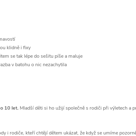
mavostí
u klidně i fixy
tem se tak lépe do sešitu píše a maluje
zba v batohu o nic nezachytila
o 10 let.
Mladší děti si ho užijí společně s rodiči při výletech a
írody i rodiče, kteří chtějí dětem ukázat, že když se umíme pozor