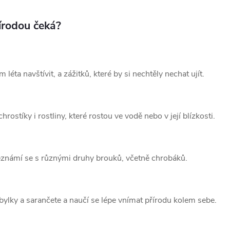
řírodou čeká?
léta navštívit, a zážitků, které by si nechtěly nechat ujít.
rostíky i rostliny, které rostou ve vodě nebo v její blízkosti.
 seznámí se s různými druhy brouků, včetně chrobáků.
obylky a sarančete a naučí se lépe vnímat přírodu kolem sebe.