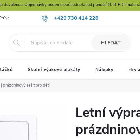
hop dovolenou. Objednávky budeme opět odesílat od pondělí 10.8. PDF materiál
+420 730 414 226
Průvodce výběrem karet
jana@prirodadokapsy.cz
HLEDAT
ptáčků
Školní výukové plakáty
Nálepky
Hry 
| prázdninový sešit pro děti
Letní výpr
prázdninov