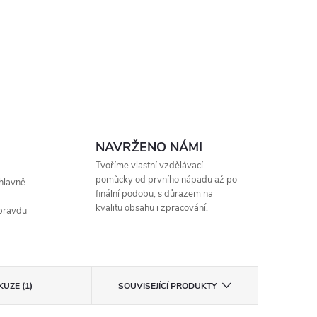
NAVRŽENO NÁMI
Tvoříme vlastní vzdělávací
pomůcky od prvního nápadu až po
hlavně
finální podobu, s důrazem na
kvalitu obsahu i zpracování.
opravdu
KUZE (1)
SOUVISEJÍCÍ PRODUKTY