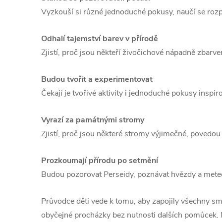
Vyzkouší si různé jednoduché pokusy, naučí se rozp
Odhalí tajemství barev v přírodě
Zjistí, proč jsou někteří živočichové nápadně zbarven
Budou tvořit a experimentovat
Čekají je tvořivé aktivity i jednoduché pokusy inspir
Vyrazí za památnými stromy
Zjistí, proč jsou některé stromy výjimečné, povedou 
Prozkoumají přírodu po setmění
Budou pozorovat Perseidy, poznávat hvězdy a meteor
Průvodce děti vede k tomu, aby zapojily všechny smys
obyčejné procházky bez nutnosti dalších pomůcek. N