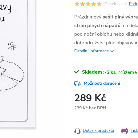
2 hodnocení
Podr
Prázdninový
sešit plný výpr
stran
plných nápadů
, co děl
pod noční oblohu nebo klidně
dobrodružství plné objevován
Detailní informace
Skladem
>5 ks
Možnosti doručení
289 Kč
239 Kč bez DPH
Měrná
cena:
Dotaz k produktu
Tisk