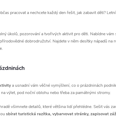
čas pracovat a nechcete každý den řešit, jak zabavit děti? Letn
 plný úkolů, pozorování a tvořivých aktivit pro děti. Nabídne vám
 přírodovědné dobrodružství.
Najdete v něm desítky nápadů na 
e.
rázdninách
tivity
a usnadní vám věčné vymýšlení, co o prázdninách podnik
u, na výlet, pod noční oblohu nebo třeba za památnými stromy.
a hradě všimnete detailů, které většina lidí přehlédne. Sešit vá
ohou
sbírat turistická razítka, vybarvovat stránky, zapisovat záž