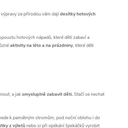
í výpravy za přírodou vám dají
desítky hotových
 spoustu hotových nápadů, které děti zabaví a
různé
aktivity na léto a na prázdniny
, které děti
nout, a jak
smysluplně zabavit děti.
Stačí se nechat
s zavede k památným stromům, pod noční oblohu i do
itky z výletů
nebo si při opékání špekáčků vyrobit