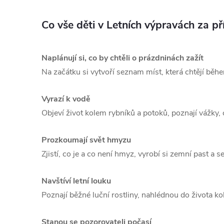
Co vše děti v Letních výpravách za p
Naplánují si, co by chtěli o prázdninách zažít
Na začátku si vytvoří seznam míst, která chtějí během 
Vyrazí k vodě
Objeví život kolem rybníků a potoků, poznají vážky, ch
Prozkoumají svět hmyzu
Zjistí, co je a co není hmyz, vyrobí si zemní past a
Navštíví letní louku
Poznají běžné luční rostliny, nahlédnou do života k
Stanou se pozorovateli počasí