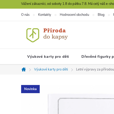
Přejít
Vážení zákazníci, od soboty 1.8 do pátku 7.8. Má celý náš e-s
na
O nás
Kontakty
Hodnocení obchodu
Blog
obsah
Výukové karty pro děti
Dřevěné figurky 
Výukové karty pro děti
Letní výpravy za přírodou 
Domů
Novinka