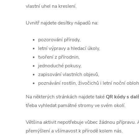
vlastní uhel na kreslení.
Uvnitř najdete desítky nápadů na:
pozorování přírody,
letní výpravy a hledací úkoly,
tvoření z přírodnin,
jednoduché pokusy,
zapisování vlastních objevů,
poznávání rostlin, živočichů i letní noční obloh
Na některých stránkách najdete také
QR kódy s dalš
třeba vyhledat památné stromy ve svém okolí.
Většina aktivit nepotřebuje vůbec žádnou přípravu. 
přemýšlení a všímavost k přírodě kolem nás.