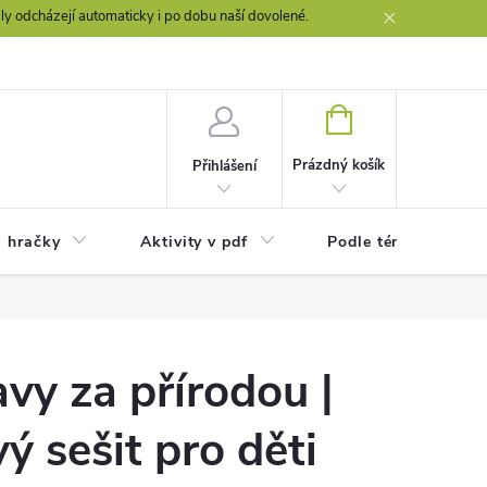
y odcházejí automaticky i po dobu naší dovolené.
NÁKUPNÍ
KOŠÍK
Prázdný košík
Přihlášení
a hračky
Aktivity v pdf
Podle témat
avy za přírodou |
ý sešit pro děti