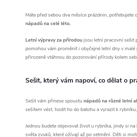
Máte před sebou dva měsíce prázdnin, potřebujete ob
nápadů na celé léto.
Letní výpravy za přírodou
jsou letní pracovní sešit
pomohou vám proměnit i obyčejné letní dny v malé
přirozeně vtáhnou do pozorování přírody kolem seb
Sešit, který vám napoví, co dělat o p
Sešit vám přinese spoustu
nápadů na různé letní ak
sešitem vést, hodit ho do batohu a vyrazit k rybník
Jednou budete objevovat život u rybníka, jindy si n
světa zvuků, které ožívají až po setmění. Děti si m