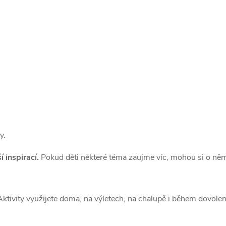
y.
í inspirací.
Pokud děti některé téma zaujme víc, mohou si o něm
Aktivity využijete doma, na výletech, na chalupě i během dovole