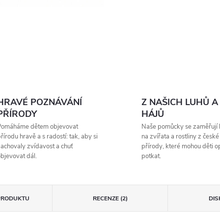
HRAVÉ POZNÁVÁNÍ
Z NAŠICH LUHŮ A
PŘÍRODY
HÁJŮ
Pomáháme dětem objevovat
Naše pomůcky se zaměřují 
řírodu hravě a s radostí: tak, aby si
na zvířata a rostliny z české
achovaly zvídavost a chuť
přírody, které mohou děti 
bjevovat dál.
potkat.
PRODUKTU
RECENZE (2)
DIS