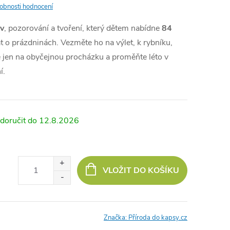
obnosti hodnocení
av
, pozorování a tvoření, který dětem nabídne
84
at o prázdninách. Vezměte ho na výlet, k rybníku,
 jen na obyčejnou procházku a proměňte léto v
í.
12.8.2026
VLOŽIT DO KOŠÍKU
Značka:
Příroda do kapsy.cz