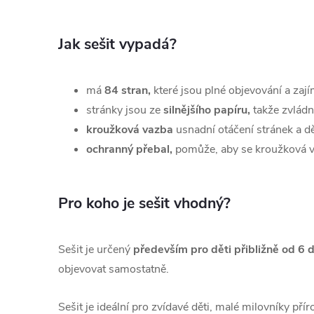
Jak sešit vypadá?
má
84 stran,
které jsou plné
objevování a zají
stránky jsou ze
silnějšího papíru,
takže zvládno
kroužková vazba
usnadní otáčení stránek a dě
ochranný přebal,
pomůže, aby se kroužková va
Pro koho je sešit vhodný?
Sešit je určený
především pro děti přibližně od 6 d
objevovat samostatně.
Sešit je ideální pro zvídavé děti, malé milovníky př