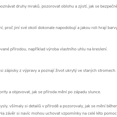
oznávat druhy mraků, pozorovat oblohu a zjistí, jak se bezpeč
í, proč jiní své okolí dokonale napodobují a jakou roli hrají barvy
ované přírodou, například výroba vlastního uhlu na kreslení.
si zápisky z výpravy a poznají život ukrytý ve starých stromech.
ity a objevovat, jak se příroda mění po západu slunce.
ly, všímaly si detailů v přírodě a pozorovaly, jak se mění během 
a závěr si navíc mohou uchovat vzpomínky na celé léto pomocí tu