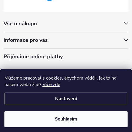
Vše o nákupu
Informace pro vás
Přijímáme online platby
Můžeme pracovat s cookies, abychom věděli, jak to na
našem webu žije?
Více zde
Shoptet.cz
Prirodadokapsy.cz
Nastavení
Copyright 2026
Příroda do kapsy.cz
. Všechna práva vyhrazena.
Souhlasím
Vytvořil Shoptet