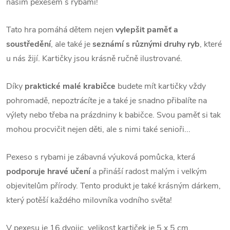
naším pexesem s rybami!
Tato hra pomáhá dětem nejen
vylepšit paměť a
soustředění
, ale také je
seznámí s různými druhy ryb
, které
u nás žijí. Kartičky jsou krásně ručně ilustrované.
Díky
praktické malé krabičce
budete mít kartičky vždy
pohromadě, nepoztrácíte je a také je snadno přibalíte na
výlety nebo třeba na prázdniny k babičce. Svou paměť si tak
mohou procvičit nejen děti, ale s nimi také senioři...
Pexeso s rybami je zábavná výuková pomůcka, která
podporuje hravé učení
a přináší radost malým i velkým
objevitelům přírody. Tento produkt je také krásným dárkem,
který potěší každého milovníka vodního světa!
V pexesu je 16 dvojic, velikost kartiček je 5 x 5 cm.