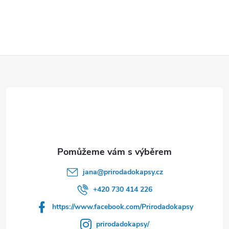
Z
á
p
a
t
jana
@
prirodadokapsy.cz
í
+420 730 414 226
https://www.facebook.com/Prirodadokapsy
prirodadokapsy/