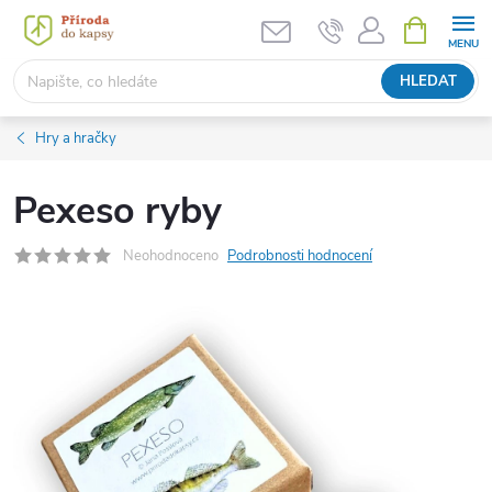
Přejít
NÁKUPNÍ
KOŠÍK
na
obsah
HLEDAT
Hry a hračky
Pexeso ryby
Neohodnoceno
Podrobnosti hodnocení