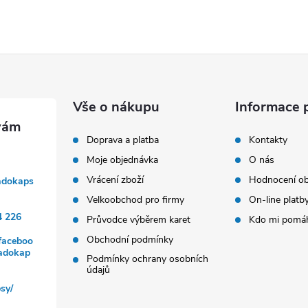
Vše o nákupu
Informace 
Doprava a platba
Kontakty
Moje objednávka
O nás
Vrácení zboží
Hodnocení o
adokaps
Velkoobchod pro firmy
On-line platb
4 226
Průvodce výběrem karet
Kdo mi pomáh
Obchodní podmínky
faceboo
dadokap
Podmínky ochrany osobních
údajů
sy/