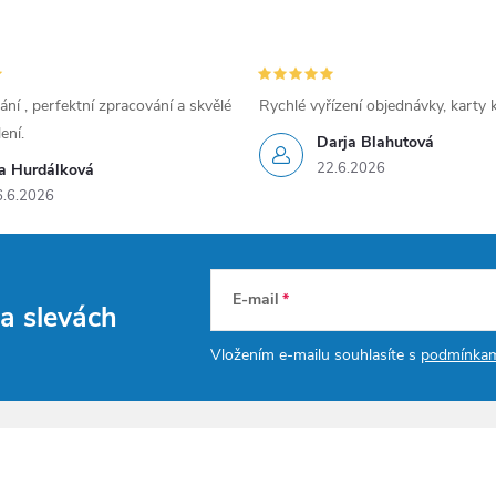
ání , perfektní zpracování a skvělé
Rychlé vyřízení objednávky, karty 
ení.
Darja Blahutová
22.6.2026
va Hurdálková
6.6.2026
E-mail
h
a slevách
Vložením e-mailu souhlasíte s
podmínkam