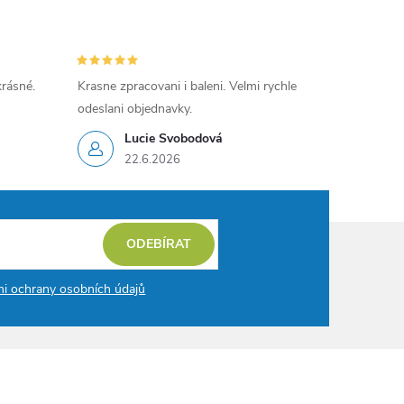
krásné.
Krasne zpracovani i baleni. Velmi rychle
odeslani objednavky.
Lucie Svobodová
22.6.2026
ODEBÍRAT
i ochrany osobních údajů