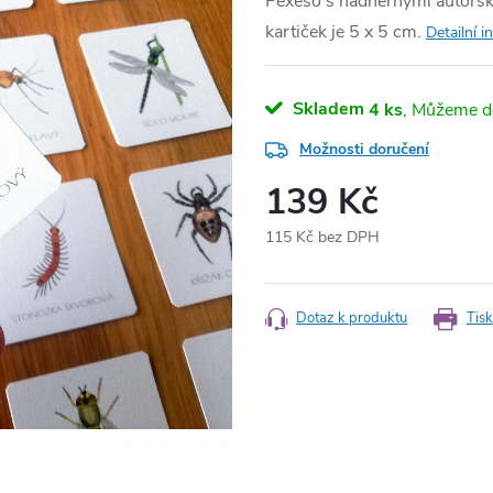
Pexeso s nádhernými autorský
kartiček je 5 x 5 cm.
Detailní 
Skladem
4 ks
Možnosti doručení
139 Kč
115 Kč bez DPH
Měrná
cena:
Dotaz k produktu
Tisk