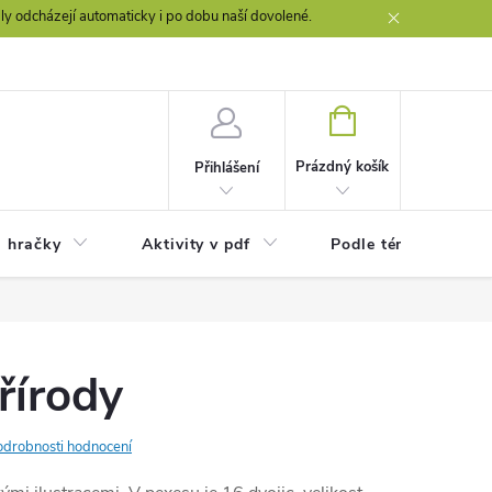
y odcházejí automaticky i po dobu naší dovolené.
NÁKUPNÍ
KOŠÍK
Prázdný košík
Přihlášení
a hračky
Aktivity v pdf
Podle témat
řírody
odrobnosti hodnocení