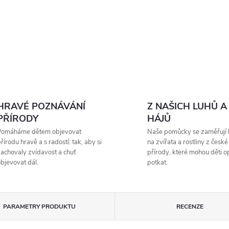
HRAVÉ POZNÁVÁNÍ
Z NAŠICH LUHŮ A
PŘÍRODY
HÁJŮ
Pomáháme dětem objevovat
Naše pomůcky se zaměřují 
řírodu hravě a s radostí: tak, aby si
na zvířata a rostliny z české
achovaly zvídavost a chuť
přírody, které mohou děti 
bjevovat dál.
potkat.
PARAMETRY PRODUKTU
RECENZE