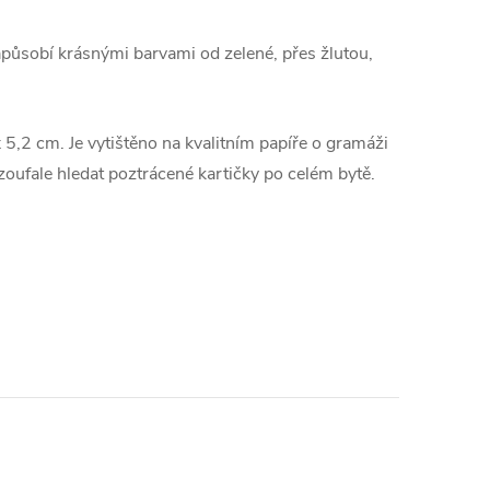
apůsobí krásnými barvami od zelené, přes žlutou,
 5,2 cm. Je vytištěno na kvalitním papíře o gramáži
 zoufale hledat poztrácené kartičky po celém bytě.