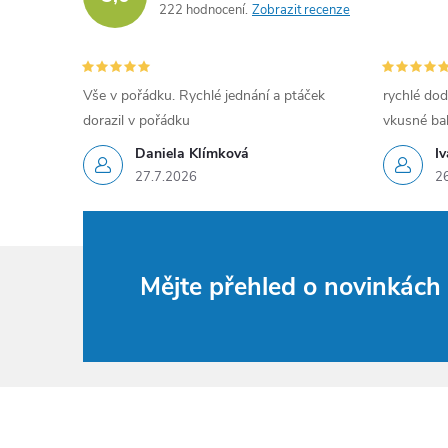
222 hodnocení
Zobrazit recenze
Vše v pořádku. Rychlé jednání a ptáček
rychlé dod
dorazil v pořádku
vkusné bal
Daniela Klímková
I
27.7.2026
2
Mějte přehled o novinkác