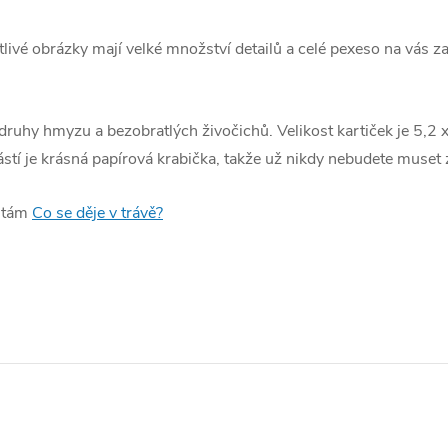
livé obrázky mají velké množství detailů a celé pexeso na vás z
druhy hmyzu a bezobratlých živočichů. Velikost kartiček je 5,2 x
ástí je krásná papírová krabička, takže už nikdy nebudete muset
artám
Co se děje v trávě?