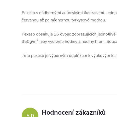
Pexeso s nádhernými autorskými ilustracemi. Jednot
červenou až po nádhernou tyrkysově modrou.
Pexeso obsahuje 16 dvojic zobrazujících jednotlivé 
2
350g/m
, aby vydrželo hodiny a hodiny hraní. Souč
Toto pexeso je výborným doplňkem k výukovým k
Hodnocení zákazníků
5,0