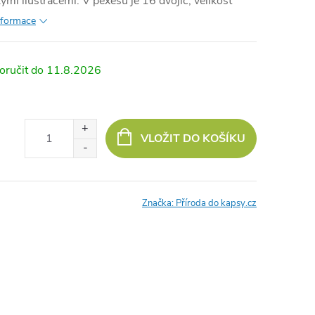
mi ilustracemi. V pexesu je 16 dvojic, velikost
informace
11.8.2026
VLOŽIT DO KOŠÍKU
Značka:
Příroda do kapsy.cz