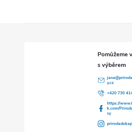
Z
á
p
a
jana
@
prirod
y.cz
t
+420 730 41
í
https://www.
k.com/Priro
sy
prirodadokap