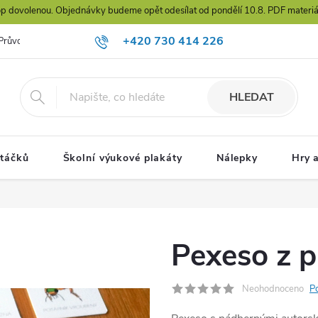
hop dovolenou. Objednávky budeme opět odesílat od pondělí 10.8. PDF materiál
+420 730 414 226
Průvodce výběrem karet
jana@prirodadokapsy.cz
HLEDAT
ptáčků
Školní výukové plakáty
Nálepky
Hry 
Pexeso z p
Neohodnoceno
P