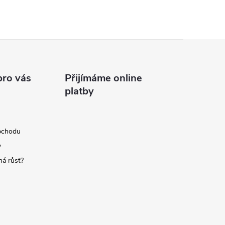
pro vás
Přijímáme online
platby
bchodu
y
á růst?