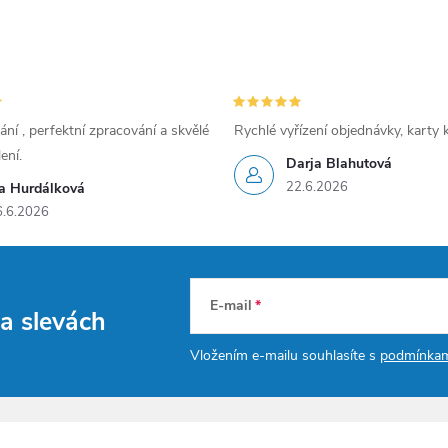
ání , perfektní zpracování a skvělé
Rychlé vyřízení objednávky, karty 
ení.
Darja Blahutová
22.6.2026
va Hurdálková
6.6.2026
E-mail
h
a slevách
Vložením e-mailu souhlasíte s
podmínkam