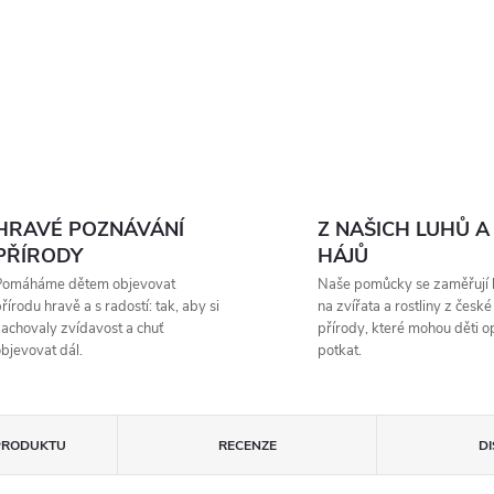
HRAVÉ POZNÁVÁNÍ
Z NAŠICH LUHŮ A
PŘÍRODY
HÁJŮ
Pomáháme dětem objevovat
Naše pomůcky se zaměřují 
řírodu hravě a s radostí: tak, aby si
na zvířata a rostliny z české
achovaly zvídavost a chuť
přírody, které mohou děti 
bjevovat dál.
potkat.
PRODUKTU
RECENZE
D