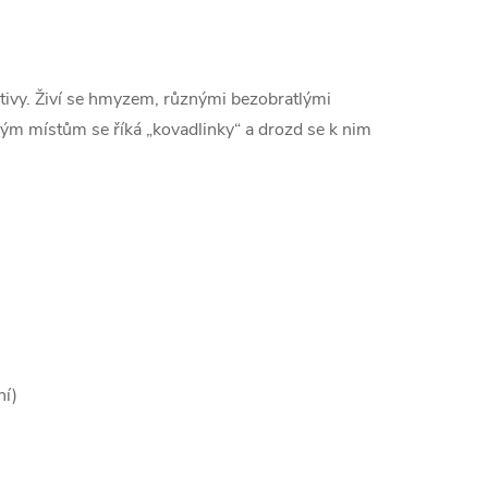
tivy. Živí se hmyzem, různými bezobratlými
ovým místům se říká „kovadlinky“ a drozd se k nim
ní)