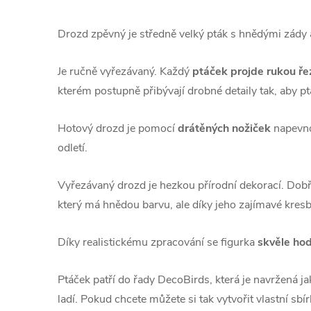
Drozd zpěvný je středně velký pták s hnědými zády
Je ručně vyřezávaný. Každý
ptáček
projde rukou ř
kterém postupně přibývají drobné detaily tak, aby ptá
Hotový drozd je pomocí
drátěných nožiček
napevno 
odletí.
Vyřezávaný drozd je hezkou přírodní dekorací. Dob
který má hnědou barvu, ale díky jeho zajímavé kres
Díky realistickému zpracování se figurka
skvěle hod
Ptáček patří do řady DecoBirds, která je navržená j
ladí. Pokud chcete můžete si tak vytvořit vlastní sb