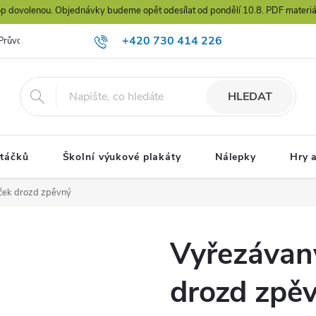
hop dovolenou. Objednávky budeme opět odesílat od pondělí 10.8. PDF materiál
+420 730 414 226
Průvodce výběrem karet
jana@prirodadokapsy.cz
HLEDAT
ptáčků
Školní výukové plakáty
Nálepky
Hry 
ček drozd zpěvný
Vyřezávan
drozd zpě