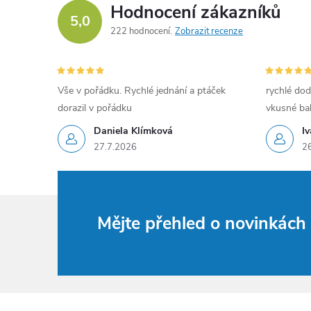
Hodnocení zákazníků
5,0
222 hodnocení
Zobrazit recenze
Vše v pořádku. Rychlé jednání a ptáček
rychlé dod
dorazil v pořádku
vkusné bal
Daniela Klímková
I
27.7.2026
2
Mějte přehled o novinkác