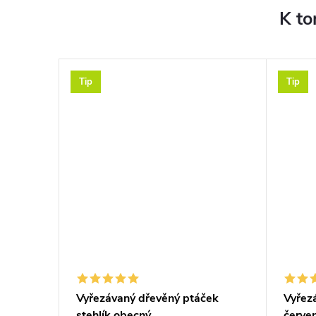
K to
Tip
Tip
vajíčka
Vyřezávaný dřevěný ptáček
Vyřez
stehlík obecný
červe