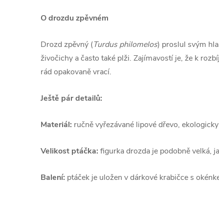
O drozdu zpěvném
Drozd zpěvný (
Turdus philomelos
) proslul svým hl
živočichy a často také plži. Zajímavostí je, že k r
rád opakovaně vrací.
Ještě pár detailů:
Materiál:
ručně vyřezávané lipové dřevo, ekologicky
Velikost ptáčka:
figurka drozda je podobně velká, j
Balení:
ptáček je uložen v dárkové krabičce s okénke