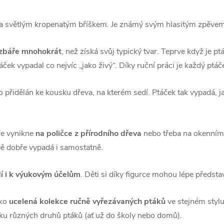
 a světlým kropenatým bříškem. Je známý svým hlasitým zpěvem, 
ezbáře mnohokrát
, než získá svůj typický tvar. Teprve když je p
ček vypadal co nejvíc „jako živý“. Díky ruční práci je každý ptáče
přidělán ke kousku dřeva, na kterém sedí. Ptáček tak vypadá, ja
ře vynikne
na poličce z přírodního dřeva
nebo třeba na okenním 
bě dobře vypadá i samostatně.
í i k výukovým účelům
. Děti si díky figurce mohou lépe předsta
ako
ucelená kolekce ručně vyřezávaných ptáků
ve stejném stylu.
írku různých druhů ptáků (ať už do školy nebo domů).