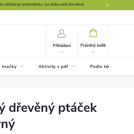
y odcházejí automaticky i po dobu naší dovolené.
NÁKUPNÍ
KOŠÍK
Prázdný košík
Přihlášení
a hračky
Aktivity v pdf
Podle témat
ý dřevěný ptáček
vný