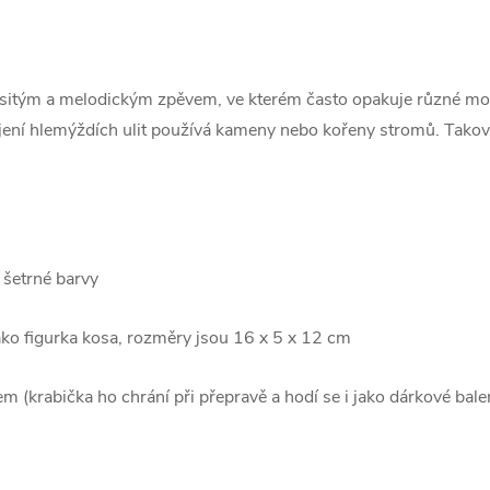
asitým a melodickým zpěvem, ve kterém často opakuje různé mo
ozbíjení hlemýždích ulit používá kameny nebo kořeny stromů. Tak
 šetrné barvy
ako figurka kosa, rozměry jsou 16 x 5 x 12 cm
m (krabička ho chrání při přepravě a hodí se i jako dárkové bale