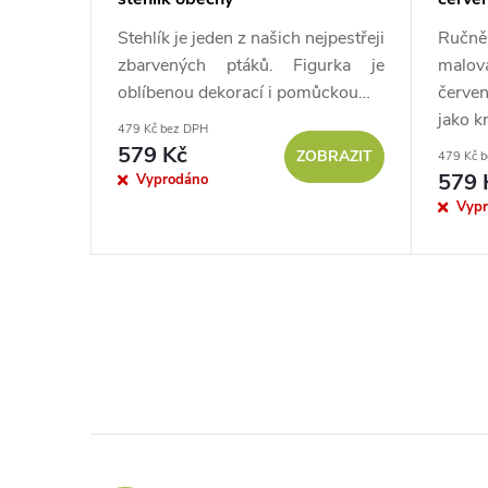
 ptáky a
Stehlík je jeden z našich nejpestřeji
Ručně
 Černého
zbarvených ptáků. Figurka je
malo
ěti od…
oblíbenou dekorací i pomůckou…
červe
jako k
479 Kč bez DPH
579 Kč
BRAZIT
ZOBRAZIT
479 Kč 
579 
Vyprodáno
Vyp