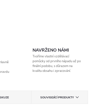
NAVRŽENO NÁMI
Tvoříme vlastní vzdělávací
pomůcky od prvního nápadu až po
hlavně
finální podobu, s důrazem na
kvalitu obsahu i zpracování.
opravdu
ISKUZE
SOUVISEJÍCÍ PRODUKTY