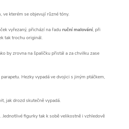
ve kterém se objevují různé tóny.
táček vyřezaný, přichází na řadu
ruční malování
, při
k tak trochu originál.
ko by zrovna na špalíčku přistál a za chvilku zase
parapetu. Hezky vypadá ve dvojici s jiným ptáčkem,
vit, jak drozd skutečně vypadá.
 Jednotlivé figurky tak k sobě velikostně i vzhledově