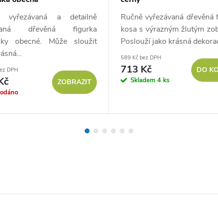
 vyřezávaná a detailně
Ručně vyřezávaná dřevěná f
vaná dřevěná figurka
kosa s výrazným žlutým zo
nky obecné. Může sloužit
Poslouží jako krásná dekora
rásná…
589 Kč bez DPH
713 Kč
DO KO
bez DPH
Kč
Skladem
4 ks
ZOBRAZIT
rodáno