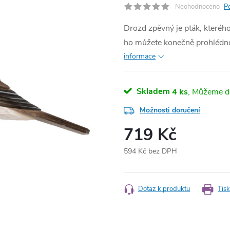
Neohodnoceno
P
Drozd zpěvný je pták, kteréh
ho můžete konečně prohlédnou
informace
Skladem
4 ks
Možnosti doručení
719 Kč
594 Kč bez DPH
Měrná
cena:
Dotaz k produktu
Tisk