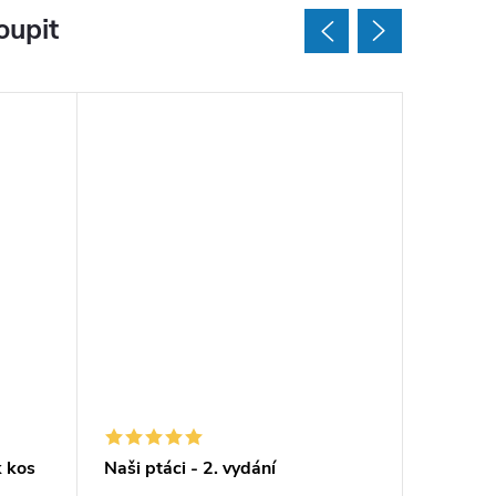
oupit
 kos
Naši ptáci - 2. vydání
Pexeso 