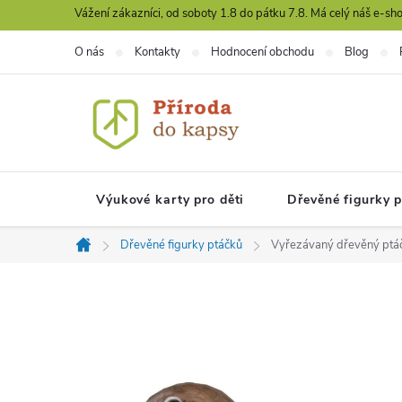
Přejít
Vážení zákazníci, od soboty 1.8 do pátku 7.8. Má celý náš e-s
na
O nás
Kontakty
Hodnocení obchodu
Blog
obsah
Výukové karty pro děti
Dřevěné figurky 
Dřevěné figurky ptáčků
Vyřezávaný dřevěný ptá
Domů