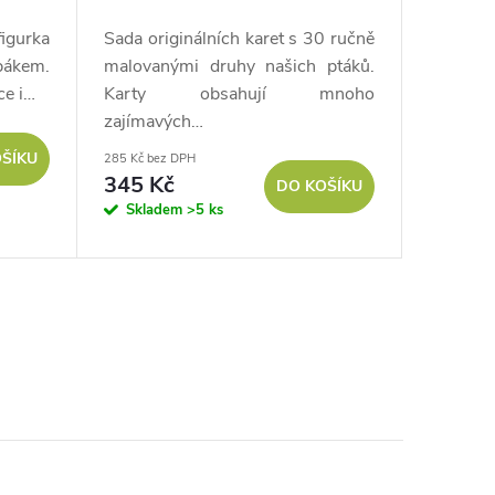
igurka
Sada originálních karet s 30 ručně
Pexeso
bákem.
malovanými druhy našich ptáků.
obrázky
ce i…
Karty obsahují mnoho
pexesu 
zajímavých…
kartiček
ŠÍKU
285 Kč bez DPH
115 Kč bez
345 Kč
139 K
DO KOŠÍKU
Skladem
>5 ks
Sklad