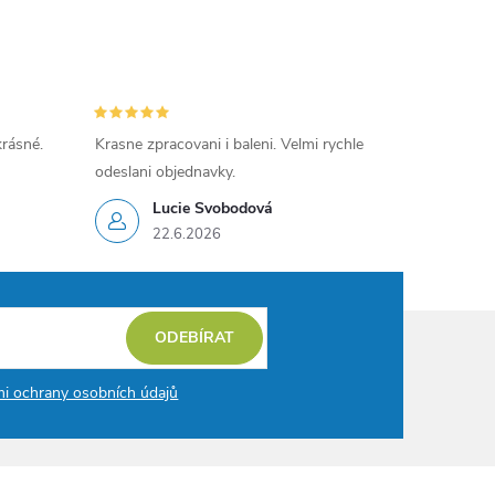
krásné.
Krasne zpracovani i baleni. Velmi rychle
odeslani objednavky.
Lucie Svobodová
22.6.2026
ODEBÍRAT
i ochrany osobních údajů