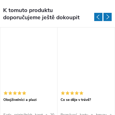
K tomuto produktu
doporučujeme ještě dokoupit
Obojživelníci a plazi
Co se děje v trávě?
Sada originálních karet s 20
Poznávací karty o hmyzu a