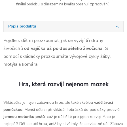
finální podobu, s důrazem na kvalitu obsahu i zpracování.
Popis produktu
Pojďte s dětmi prozkoumat, jak se vyvíjí tři druhy
živočichů
od vajíčka až po dospělého živočicha
. S
pomocí skládačky prozkoumáte vývojové cykly žáby,
motýla a komára.
Hra, která rozvíjí nejenom mozek
Vkládačka je nejen zábavnou hrou, ale také skvělou
vzdělávací
pomůckou
. Menší děti si při vkládání obrázků do podložky procvičí
jemnou motoriku prstů
, což je důležité pro jejich rozvoj. A co je
nejlepší? Děti se učí hrou, aniž by si všimly, že se vlastně učí. Zábava