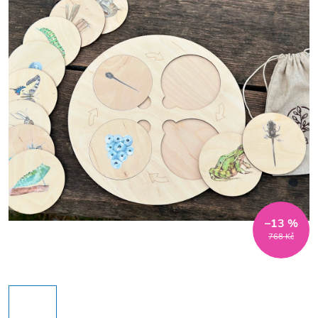
–13 %
768 Kč