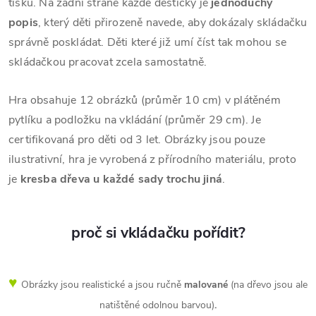
tisku.
Na zadní straně každé destičky je
jednoduchý
popis
, který děti přirozeně navede, aby dokázaly skládačku
správně poskládat. Děti které již umí číst tak mohou se
skládačkou pracovat zcela samostatně.
Hra obsahuje 12 obrázků (průměr 10 cm) v plátěném
pytlíku a podložku na vkládání (průměr 29 cm). Je
certifikovaná pro děti od 3 let. Obrázky jsou pouze
ilustrativní, hra je vyrobená z přírodního materiálu, proto
je
kresba dřeva u každé sady trochu jiná
.
proč si vkládačku pořídit?
♥
Obrázky jsou realistické a jsou ručně
malované
(na dřevo jsou ale
natištěné odolnou barvou)
.