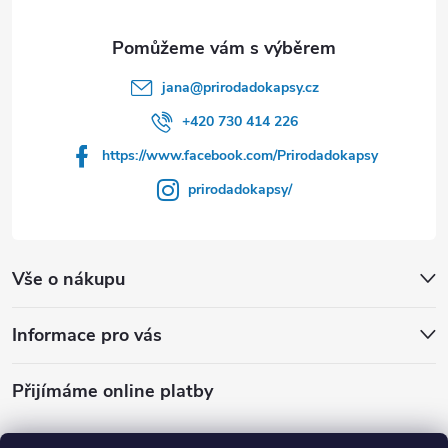
a
t
jana
@
prirodadokapsy.cz
í
+420 730 414 226
https://www.facebook.com/Prirodadokapsy
prirodadokapsy/
Vše o nákupu
Informace pro vás
Přijímáme online platby