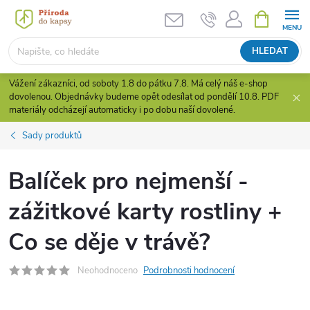
Přejít
NÁKUPNÍ
KOŠÍK
na
obsah
HLEDAT
Vážení zákazníci, od soboty 1.8 do pátku 7.8. Má celý náš e-shop
dovolenou. Objednávky budeme opět odesílat od pondělí 10.8. PDF
materiály odcházejí automaticky i po dobu naší dovolené.
Sady produktů
Balíček pro nejmenší -
zážitkové karty rostliny +
Co se děje v trávě?
Neohodnoceno
Podrobnosti hodnocení