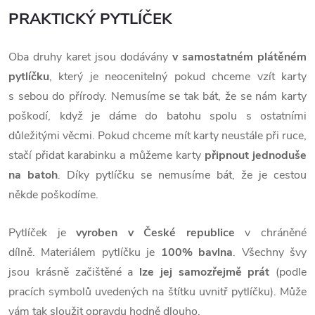
PRAKTICKÝ PYTLÍČEK
Oba druhy karet jsou dodávány
v samostatném plátěném
pytlíčku
, který je neocenitelný pokud chceme vzít karty
s sebou do přírody. Nemusíme se tak bát, že se nám karty
poškodí, když je dáme do batohu spolu s ostatními
důležitými věcmi. Pokud chceme mít karty neustále při ruce,
stačí přidat karabinku a můžeme karty
připnout jednoduše
na batoh
. Díky pytlíčku se nemusíme bát, že je cestou
někde poškodíme.
Pytlíček je
vyroben v České republice
v chráněné
dílně. Materiálem pytlíčku je
100% bavlna
. Všechny švy
jsou krásně začištěné a
lze jej samozřejmě prát
(podle
pracích symbolů uvedených na štítku uvnitř pytlíčku). Může
vám tak sloužit opravdu hodně dlouho.