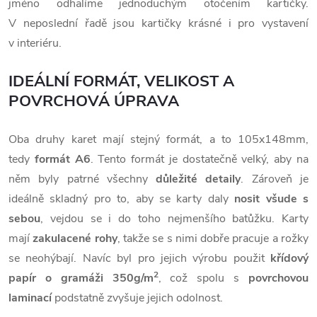
jméno odhalíme jednoduchým otočením kartičky.
V neposlední řadě jsou kartičky krásné i pro vystavení
v interiéru.
IDEÁLNÍ FORMÁT, VELIKOST A
POVRCHOVÁ ÚPRAVA
Oba druhy karet mají stejný formát, a to 105x148mm,
tedy
formát A6
. Tento formát je dostatečně velký, aby na
něm byly patrné všechny
důležité detaily
. Zároveň je
ideálně skladný pro to, aby se karty daly
nosit všude s
sebou
, vejdou se i do toho nejmenšího batůžku.
Karty
mají
zakulacené rohy
, takže se s nimi dobře pracuje a rožky
se neohýbají. Navíc byl pro jejich výrobu použit
křídový
2
papír o gramáži 350g/m
, což spolu s
povrchovou
laminací
podstatně zvyšuje jejich odolnost.