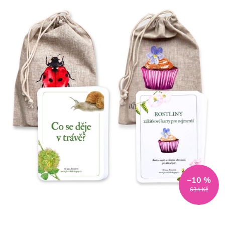
–10 %
634 Kč