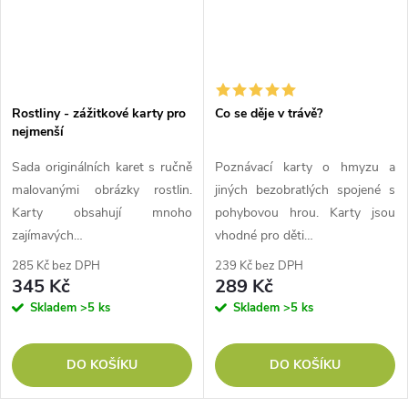
Rostliny - zážitkové karty pro
Co se děje v trávě?
nejmenší
Sada originálních karet s ručně
Poznávací karty o hmyzu a
malovanými obrázky rostlin.
jiných bezobratlých spojené s
Karty obsahují mnoho
pohybovou hrou. Karty jsou
zajímavých…
vhodné pro děti…
285 Kč bez DPH
239 Kč bez DPH
345 Kč
289 Kč
Skladem
>5 ks
Skladem
>5 ks
DO KOŠÍKU
DO KOŠÍKU