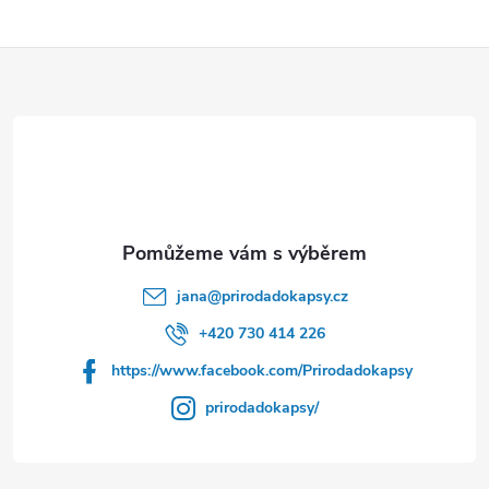
Z
á
p
a
t
jana
@
prirodadokapsy.cz
í
+420 730 414 226
https://www.facebook.com/Prirodadokapsy
prirodadokapsy/