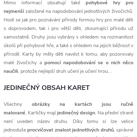
Mimo informací obsahují také
pohybové hry pro
nejmenší
založené na napodobování jednotlivých živočichů.
Hodí se jak pro poznávání přírody formou hry pro malé děti
s doprovodem, tak i pro větší děti, zkoumající přírodu už
samostatně. Druhy jsou vybrány s ohledem na rozmanitost
úkolů při pohybové hře, a také s ohledem na jejich běžnost v
přírodě.
Karty by měly děti navést k tomu, aby pozorovaly
malé živočichy a
pomocí napodobování se o nich něco
naučili
, protože nejlepší druh učení je učení hrou...
JEDINEČNÝ OBSAH KARET
Všechny
obrázky na kartách jsou ručně
malované
. Kartičky mají
jedinečný design
. Na přední straně
není uveden název druhu. Díky tomu si lze velice
jednoduše
procvičovat znalost jednotlivých druhů
, správné