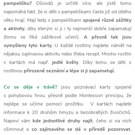
pampelišku?
Důvodů je určitě více, ale jistě tomu
napomáhá fakt, že si děti s pampeliškami často již od útlého
věku hrají. Mají tedy s pampeliškami
spojené různé zážitky
a aktivity
, díky kterým si ji i ty nejmenší dobře zapamatují
(tomu se říká zážitkové učení).
A přesně tak jsou
vymyšleny tyto karty.
U každé rostliny najdete námět na
nějakou zajímavou aktivitu nebo třeba recept. Mnoho rostlin
v kartách má např.
jedlé květy
. Díky tomu se děti s
rostlinou
přirozeně seznámí a lépe si ji zapamatují.
Co se děje v trávě?
jsou poznávací karty spojené
s pohybovou hrou, přesně podle Montessori principu, že
nejlépe se učíme pomocí prožitku. V kartách najdete
informace k 20 druhům hmyzu a bezobratlých živočichů.
Napoví vám
kde jednotlivé druhy najít
, čeho si na nich
všimnout a
co zajímavého se dá v přírodě pozorovat
.