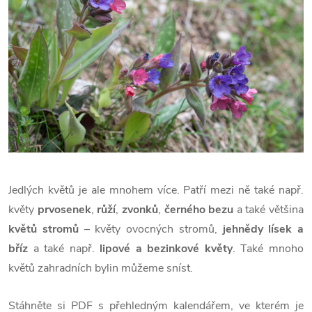
Jedlých květů je ale mnohem více. Patří mezi ně také např.
květy
prvosenek
,
růží
,
zvonků
,
černého bezu
a také většina
květů stromů
– květy ovocných stromů,
jehnědy lísek a
bříz
a také např.
lipové a bezinkové květy
. Také mnoho
květů zahradních bylin můžeme sníst.
Stáhněte si PDF s přehledným kalendářem, ve kterém je