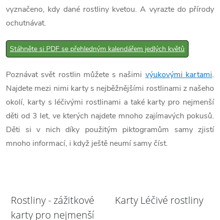
vyznačeno, kdy dané rostliny kvetou. A vyrazte do přírody
ochutnávat.
Stáhněte si PDF se přehledným kalendářem jedlých květů
Poznávat svět rostlin můžete s našimi
výukovými kartami
.
Najdete mezi nimi karty s nejběžnějšími rostlinami z našeho
okolí, karty s léčivými rostlinami a také karty pro nejmenší
děti od 3 let, ve kterých najdete mnoho zajímavých pokusů.
Děti si v nich díky použitým piktogramům samy zjistí
mnoho informací, i když ještě neumí samy číst.