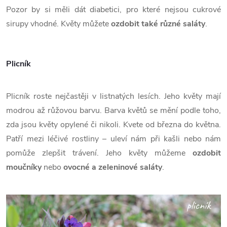
Pozor by si měli dát diabetici, pro které nejsou cukrové
sirupy vhodné. Květy můžete
ozdobit také různé saláty
.
Plicník
Plicník roste nejčastěji v listnatých lesích. Jeho květy mají
modrou až růžovou barvu. Barva květů se mění podle toho,
zda jsou květy opylené či nikoli. Kvete od března do května.
Patří mezi léčivé rostliny – uleví nám při kašli nebo nám
pomůže zlepšit trávení. Jeho květy můžeme
ozdobit
moučníky
nebo
ovocné a zeleninové saláty
.