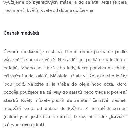
využijeme do
bylinkových másel
a do
salátů
. Jedlá je celá
rostlina vč. květů. Kvete od dubna do června
Česnek medvědí
Česnek medvědí je rostlina, kterou dobře poznáme podle
výrazné česnekové vůně. Nejčastěji jej potkáme v lesích u
potoků. Mnoho lidí sbírá jeho listy, které používá na chléb,
při vaření a do salátů. Málokdo už ale ví, že také jeho květy
jsou jedlé.
Naložte si je třeba do oleje
nebo
octa
, které
později použijete
na zálivky do salátů
nebo třeba
k potření
steaků
. Květy můžete použít
do salátů i čerstvé
. Česnek
medvědí kvete od dubna do května. Z nezralých semen
(dokud jsou ještě bílá a měkká) lze vyrobit také
„kaviár“
s česnekovou chutí
.