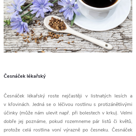
Česnáček lékařský
Česnáček lékařský roste nejčastěji v listnatých lesích a
v křovinách. Jedná se o léčivou rostlinu s protizánětlivými
účinky (může nám ulevit např. při bolestech v krku). Velmi
dobře jej poznáme, pokud rozemneme pár listů či květů,
protože celá rostlina voní výrazně po česneku. Česnáček