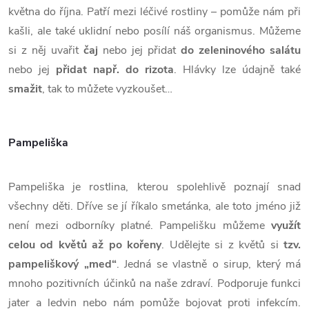
května do října. Patří mezi léčivé rostliny – pomůže nám při
kašli, ale také uklidní nebo posílí náš organismus. Můžeme
si z něj uvařit
čaj
nebo jej přidat
do zeleninového salátu
nebo jej
přidat např. do rizota
. Hlávky lze údajně také
smažit
, tak to můžete vyzkoušet…
Pampeliška
Pampeliška je rostlina, kterou spolehlivě poznají snad
všechny děti. Dříve se jí říkalo smetánka, ale toto jméno již
není mezi odborníky platné. Pampelišku můžeme
využít
celou od květů až po kořeny
. Udělejte si z květů si
tzv.
pampeliškový „med“
. Jedná se vlastně o sirup, který má
mnoho pozitivních účinků na naše zdraví. Podporuje funkci
jater a ledvin nebo nám pomůže bojovat proti infekcím.