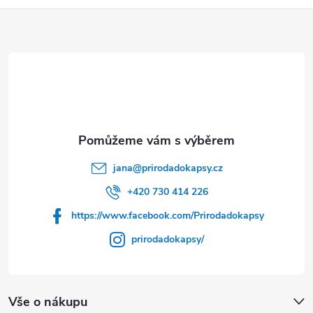
Z
á
p
a
t
jana
@
prirodadokapsy.cz
í
+420 730 414 226
https://www.facebook.com/Prirodadokapsy
prirodadokapsy/
Vše o nákupu