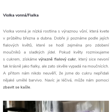
Violka vonná/Fialka
Violka vonná je nízká rostlina s výraznou vůní, která kvete
v průběhu března a dubna. Dobře ji poznáme podle jejích
fialových květů, které se hodí zejména pro zdobení
moučníků a sladkých jídel. Pokud květy rozmixujeme
s cukrem, získáme
výrazně fialový cukr
, který sice nevoní
tak krásně jako fialky, ale zato skvěle vypadá na moučnících.
A přitom nám nikdo neuvěří, že jsme do cukru nepřidali
nějaké umělé barvivo. Navíc je léčivá, může nám pomoci
zbavit se kašle
.