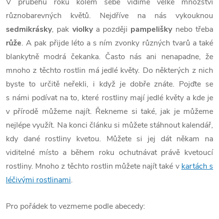
V průběhu roku kolem sebe vidíme velké množství
různobarevných květů. Nejdříve na nás vykouknou
sedmikrásky
, pak
violky
a později
pampelišky
nebo třeba
růže
. A pak přijde léto a s ním zvonky různých tvarů a také
blankytně modrá čekanka. Často nás ani nenapadne, že
mnoho z těchto rostlin má jedlé květy. Do některých z nich
byste to určitě neřekli, i když je dobře znáte. Pojďte se
s námi podívat na to, které rostliny mají jedlé květy a kde je
v přírodě můžeme najít. Řekneme si také, jak je můžeme
nejlépe využít. Na konci článku si můžete stáhnout kalendář,
kdy dané rostliny kvetou. Můžete si jej dát někam na
viditelné místo a během roku ochutnávat právě kvetoucí
rostliny. Mnoho z těchto rostlin můžete najít také v
kartách s
léčivými rostlinami
.
Pro pořádek to vezmeme podle abecedy: