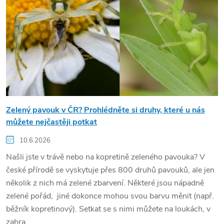
Zelený pavouk v ČR? Prohlédněte si druhy, které u nás
můžete nejčastěji potkat
10.6.2026
Našli jste v trávě nebo na kopretině zeleného pavouka? V
české přírodě se vyskytuje přes 800 druhů pavouků, ale jen
několik z nich má zelené zbarvení. Některé jsou nápadně
zelené pořád, jiné dokonce mohou svou barvu měnit (např.
běžník kopretinový). Setkat se s nimi můžete na loukách, v
zahra...