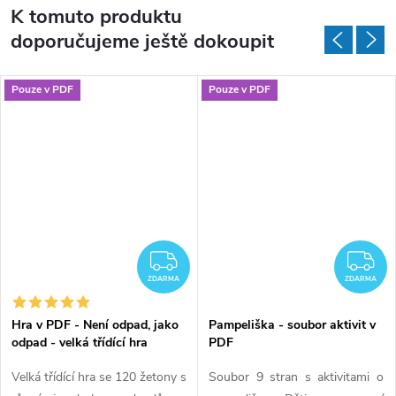
K tomuto produktu
doporučujeme ještě dokoupit
Pouze v PDF
Pouze v PDF
DARMA
ZDARMA
Z
ZDARMA
ZDARMA
Hra v PDF - Není odpad, jako
Pampeliška - soubor aktivit v
odpad - velká třídící hra
PDF
Velká třídící hra se 120 žetony s
Soubor 9 stran s aktivitami o