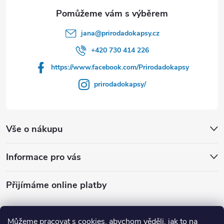
a
t
jana
@
prirodadokapsy.cz
í
+420 730 414 226
https://www.facebook.com/Prirodadokapsy
prirodadokapsy/
Vše o nákupu
Informace pro vás
Přijímáme online platby
Můžeme pracovat s cookies, abychom věděli, jak to na