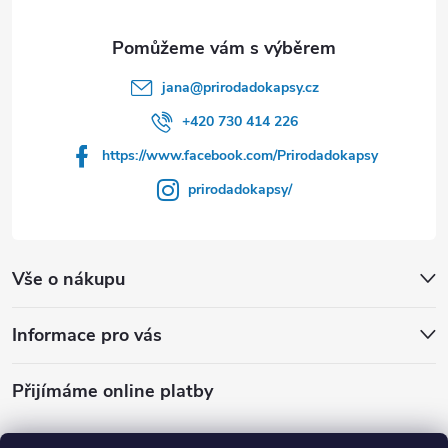
a
t
jana
@
prirodadokapsy.cz
í
+420 730 414 226
https://www.facebook.com/Prirodadokapsy
prirodadokapsy/
Vše o nákupu
Informace pro vás
Přijímáme online platby