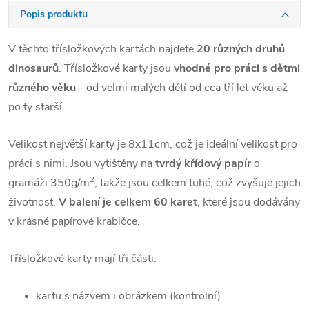
Popis produktu
V těchto třísložkových kartách najdete
20 různých druhů
dinosaurů
. Třísložkové karty jsou
vhodné pro práci s dětmi
různého věku
- od velmi malých dětí od cca tří let věku až
po ty starší.
Velikost největší karty je 8x11cm, což je ideální velikost pro
práci s nimi. Jsou vytištěny na
tvrdý křídový papír
o
2
gramáži 350g/m
, takže jsou celkem tuhé, což zvyšuje jejich
životnost.
V balení je celkem 60 karet
, které jsou dodávány
v krásné papírové krabičce.
Třísložkové karty mají tři části:
kartu s názvem i obrázkem (kontrolní)