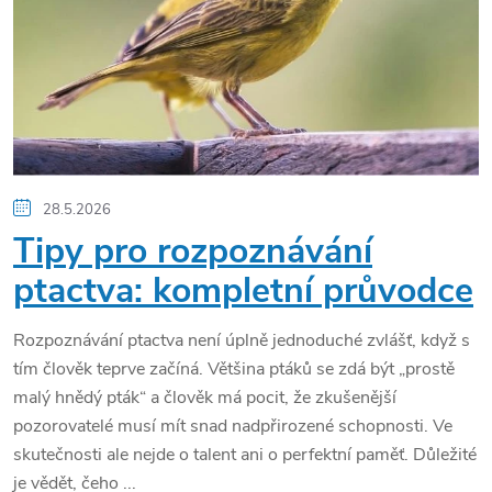
i
s
č
l
28.5.2026
Tipy pro rozpoznávání
á
ptactva: kompletní průvodce
n
Rozpoznávání ptactva není úplně jednoduché zvlášť, když s
k
tím člověk teprve začíná. Většina ptáků se zdá být „prostě
malý hnědý pták“ a člověk má pocit, že zkušenější
ů
pozorovatelé musí mít snad nadpřirozené schopnosti. Ve
skutečnosti ale nejde o talent ani o perfektní paměť. Důležité
je vědět, čeho ...