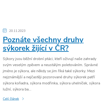
20.11.2023
Poznáte všechny druhy
sýkorek žijící v ČR?
Sýkory jsou běžní drobní ptáci, kteří oživují naše zahrady
svým veselým zpěvem a neustálým poletováním. Správné
jméno je sýkora, ale někdy se jim říká také sýkorky. Mezi
nejznámější a nejčastěji pozorované druhy sýkorek patří
sýkora koňadra, sýkora modřinka, sýkora uhelníček, sýkora
lužní, sýkora ba...
Celý článek