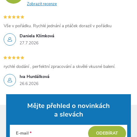
a
Zobrazit recenze
c
í
Vše v pořádku. Rychlé jednání a ptáček dorazil v pořádku
Daniela Klímková
p
27.7.2026
r
v
rychlé dodání , perfektní zpracování a skvělé vkusné balení.
k
Iva Hurdálková
26.6.2026
y
v
Mějte přehled o novinkách
ý
a slevách
p
E-mail
ODEBÍRAT