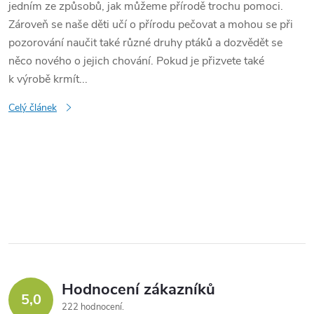
jedním ze způsobů, jak můžeme přírodě trochu pomoci.
Zároveň se naše děti učí o přírodu pečovat a mohou se při
pozorování naučit také různé druhy ptáků a dozvědět se
něco nového o jejich chování. Pokud je přizvete také
k výrobě krmít...
Celý článek
O
v
l
á
Hodnocení zákazníků
d
5,0
222 hodnocení