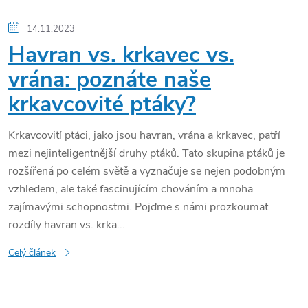
14.11.2023
Havran vs. krkavec vs.
vrána: poznáte naše
krkavcovité ptáky?
Krkavcovití ptáci, jako jsou havran, vrána a krkavec, patří
mezi nejinteligentnější druhy ptáků. Tato skupina ptáků je
rozšířená po celém světě a vyznačuje se nejen podobným
vzhledem, ale také fascinujícím chováním a mnoha
zajímavými schopnostmi. Pojďme s námi prozkoumat
rozdíly havran vs. krka...
Celý článek