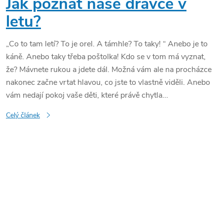
Jak poznat naše dravce v
letu?
„Co to tam letí? To je orel. A támhle? To taky! “ Anebo je to
káně. Anebo taky třeba poštolka! Kdo se v tom má vyznat,
že? Mávnete rukou a jdete dál. Možná vám ale na procházce
nakonec začne vrtat hlavou, co jste to vlastně viděli. Anebo
vám nedají pokoj vaše děti, které právě chytla...
Celý článek