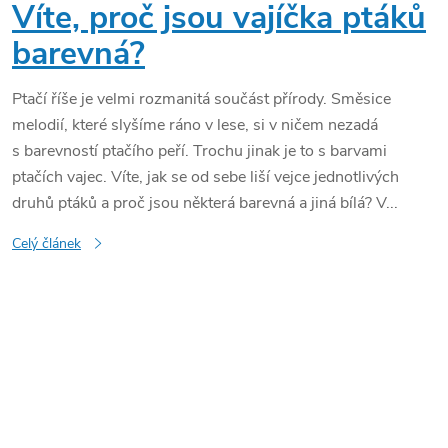
Víte, proč jsou vajíčka ptáků
barevná?
Ptačí říše je velmi rozmanitá součást přírody. Směsice
melodií, které slyšíme ráno v lese, si v ničem nezadá
s barevností ptačího peří. Trochu jinak je to s barvami
ptačích vajec. Víte, jak se od sebe liší vejce jednotlivých
druhů ptáků a proč jsou některá barevná a jiná bílá? V...
Celý článek