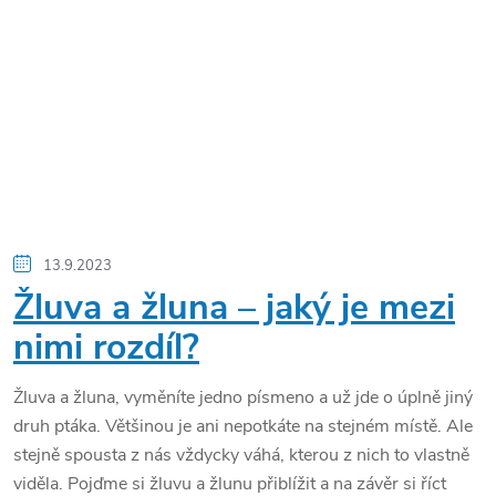
13.9.2023
Žluva a žluna – jaký je mezi
nimi rozdíl?
Žluva a žluna, vyměníte jedno písmeno a už jde o úplně jiný
druh ptáka. Většinou je ani nepotkáte na stejném místě. Ale
stejně spousta z nás vždycky váhá, kterou z nich to vlastně
viděla. Pojďme si žluvu a žlunu přiblížit a na závěr si říct