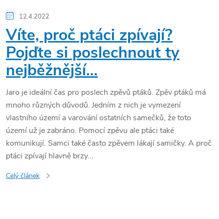
12.4.2022
Víte, proč ptáci zpívají?
Pojďte si poslechnout ty
nejběžnější…
Jaro je ideální čas pro poslech zpěvů ptáků. Zpěv ptáků má
mnoho různých důvodů. Jedním z nich je vymezení
vlastního území a varování ostatních samečků, že toto
území už je zabráno. Pomocí zpěvu ale ptáci také
komunikují. Samci také často zpěvem lákají samičky. A proč
ptáci zpívají hlavně brzy...
Celý článek