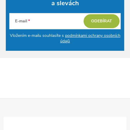
a slevách
E-mail
ODEBÍRAT
Vložením e-mailu souhlasíte s
podmínkami ochrany osobních
údajů
Z
á