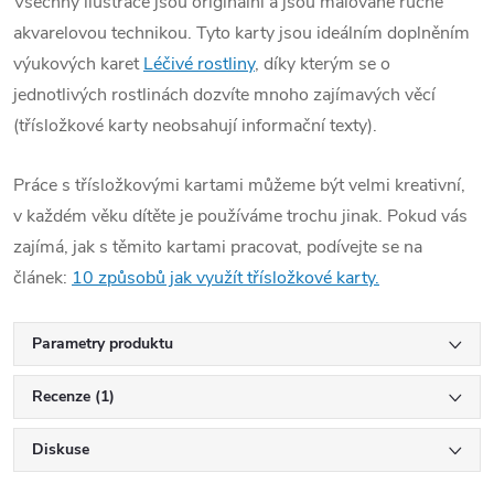
Všechny ilustrace jsou originální a jsou malované ručně
akvarelovou technikou. Tyto karty jsou ideálním doplněním
výukových karet
Léčivé rostliny
, díky kterým se o
jednotlivých rostlinách dozvíte mnoho zajímavých věcí
(třísložkové karty neobsahují informační texty).
Práce s třísložkovými kartami můžeme být velmi kreativní,
v každém věku dítěte je používáme trochu jinak. Pokud vás
zajímá, jak s těmito kartami pracovat, podívejte se na
článek:
10 způsobů jak využít třísložkové karty.
Parametry produktu
Recenze (1)
Diskuse