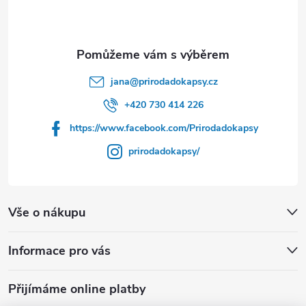
p
a
t
jana
@
prirodadokapsy.cz
í
+420 730 414 226
https://www.facebook.com/Prirodadokapsy
prirodadokapsy/
Vše o nákupu
Informace pro vás
Přijímáme online platby