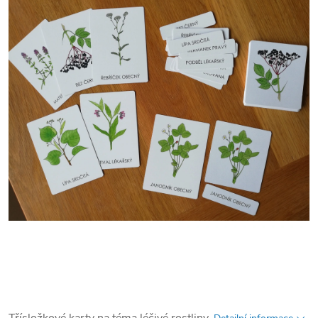
Třísložkové karty na téma léčivé rostliny.