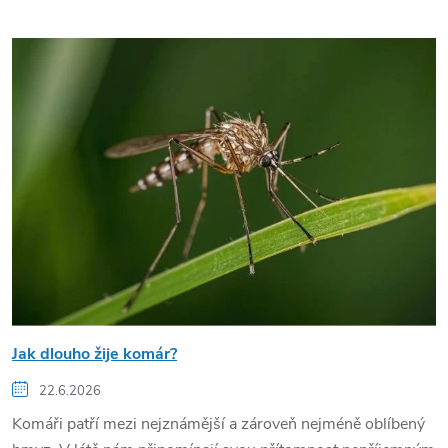
Jak dlouho žije komár?
22.6.2026
Komáři patří mezi nejznámější a zároveň nejméně oblíbený