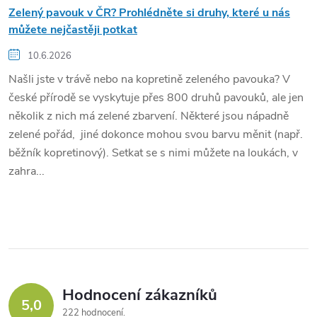
Zelený pavouk v ČR? Prohlédněte si druhy, které u nás
můžete nejčastěji potkat
10.6.2026
Našli jste v trávě nebo na kopretině zeleného pavouka? V
české přírodě se vyskytuje přes 800 druhů pavouků, ale jen
několik z nich má zelené zbarvení. Některé jsou nápadně
zelené pořád, jiné dokonce mohou svou barvu měnit (např.
běžník kopretinový). Setkat se s nimi můžete na loukách, v
zahra...
Hodnocení zákazníků
5,0
222 hodnocení