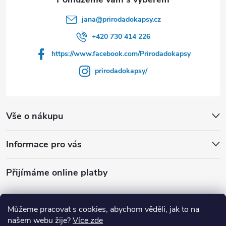
t
jana
@
prirodadokapsy.cz
í
+420 730 414 226
https://www.facebook.com/Prirodadokapsy
prirodadokapsy/
Vše o nákupu
Informace pro vás
Přijímáme online platby
Můžeme pracovat s cookies, abychom věděli, jak to na
našem webu žije?
Více zde