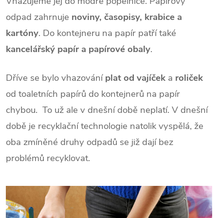
Vhazujeme jej do modré popelnice. Papírový
odpad zahrnuje
noviny, časopisy, krabice a
kartóny
. Do kontejneru na papír patří také
kancelářský papír a papírové obaly
.
Dříve se bylo vhazování
plat od vajíček
a
roliček
od toaletních papírů do kontejnerů na papír
chybou. To už ale v dnešní době neplatí. V dnešní
době je recyklační technologie natolik vyspělá, že
oba zmíněné druhy odpadů se již dají bez
problémů recyklovat.