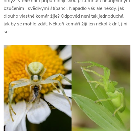
hmyz. V létě nám připomínají svou přítomnost nepříjemným
bzučením i svědivými štípanci. Napadlo vás ale někdy, jak
dlouho vlastně komár žije? Odpověď není tak jednoduchá,
jak by se mohlo zdát. Někteří komáři žijí jen několik dní, jiní
se...