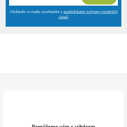
Vložením e-mailu souhlasíte s
podmínkami ochrany osobních
údajů
Z
á
p
a