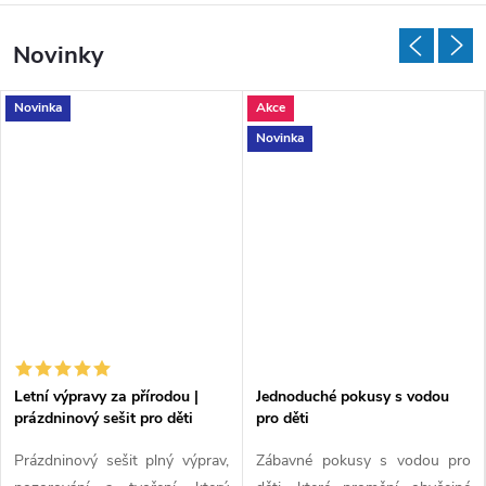
í
r
Novinky
o
Novinka
Akce
d
Novinka
y
p
r
o
m
Letní výpravy za přírodou |
Jednoduché pokusy s vodou
prázdninový sešit pro děti
pro děti
a
Prázdninový sešit plný výprav,
Zábavné pokusy s vodou pro
l