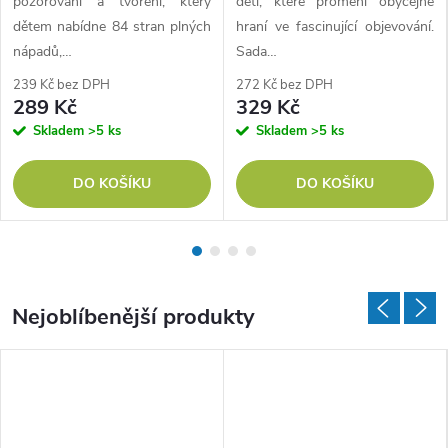
pozorování a tvoření, který
děti, které promění obyčejné
dětem nabídne 84 stran plných
hraní ve fascinující objevování.
é
nápadů,…
Sada…
i
239 Kč bez DPH
272 Kč bez DPH
289 Kč
329 Kč
v
Skladem
>5 ks
Skladem
>5 ks
e
DO KOŠÍKU
DO KOŠÍKU
l
k
é
Nejoblíbenější produkty
!