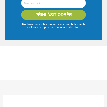
PŘIHLÁSIT ODBĚR
Přihlášením souhlasíte se zasíláním obchodních
sdělení a se zpracováním osobních údajů.
Z
á