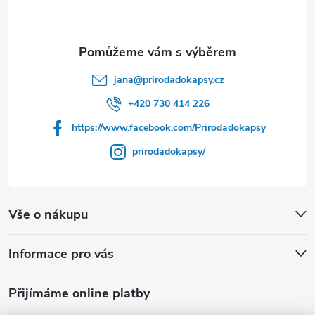
p
a
t
jana
@
prirodadokapsy.cz
í
+420 730 414 226
https://www.facebook.com/Prirodadokapsy
prirodadokapsy/
Vše o nákupu
Informace pro vás
Přijímáme online platby