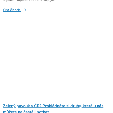
štípanci. Napadlo vás ale někdy, jak...
Číst článek
Zelený pavouk v ČR? Prohlédněte si druhy, které u nás
můžete nejčastěji potkat