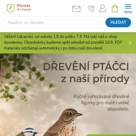
Přejít
NÁKUPNÍ
KOŠÍK
na
obsah
HLEDAT
Vážení zákazníci, od soboty 1.8 do pátku 7.8. Má celý náš e-shop
dovolenou. Objednávky budeme opět odesílat od pondělí 10.8. PDF
materiály odcházejí automaticky i po dobu naší dovolené.
H
r
a
v
é
p