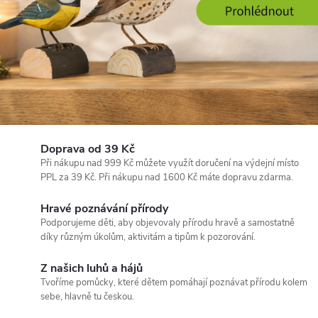
o
z
n
á
v
Doprava od 39 Kč
á
Při nákupu nad 999 Kč můžete využít doručení na výdejní místo
PPL za 39 Kč. Při nákupu nad 1600 Kč máte dopravu zdarma.
n
Hravé poznávání přírody
í
Podporujeme děti, aby objevovaly přírodu hravě a samostatně
díky různým úkolům, aktivitám a tipům k pozorování.
p
Z našich luhů a hájů
ř
Tvoříme pomůcky, které dětem pomáhají poznávat přírodu kolem
sebe, hlavně tu českou.