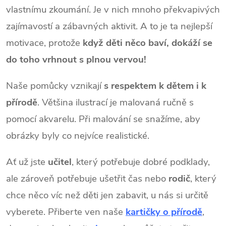
vlastnímu zkoumání. Je v nich mnoho překvapivých
zajímavostí a zábavných aktivit. A to je ta nejlepší
motivace, protože
když děti něco baví, dokáží se
do toho vrhnout s plnou vervou!
Naše pomůcky vznikají
s respektem k dětem i k
přírodě
. Většina ilustrací je malovaná ručně s
pomocí akvarelu. Při malování se snažíme, aby
obrázky byly co nejvíce realistické.
Ať už jste
učitel
, který potřebuje dobré podklady,
ale zároveň potřebuje ušetřit čas nebo
rodič
, který
chce něco víc než děti jen zabavit, u nás si určitě
vyberete. Přiberte ven naše
kartičky o přírodě
,