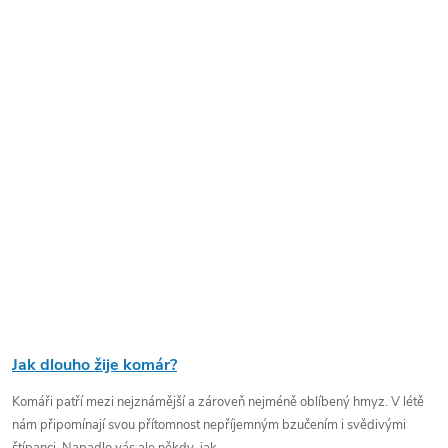
Jak dlouho žije komár?
Komáři patří mezi nejznámější a zároveň nejméně oblíbený hmyz. V létě
nám připomínají svou přítomnost nepříjemným bzučením i svědivými