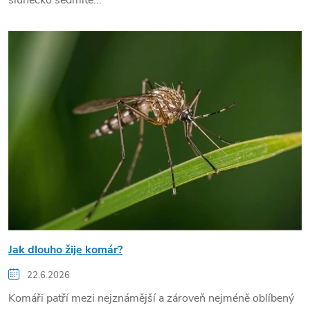
slunéčko sedmite...
Jak dlouho žije komár?
22.6.2026
Komáři patří mezi nejznámější a zároveň nejméně oblíbený