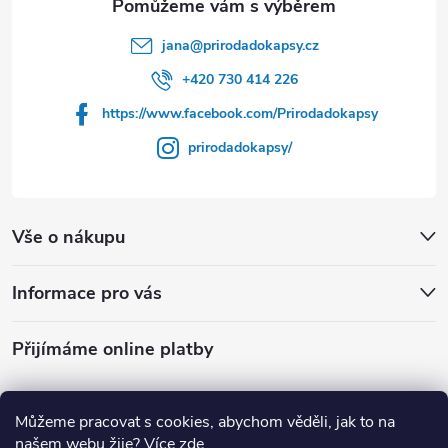
t
jana
@
prirodadokapsy.cz
í
+420 730 414 226
https://www.facebook.com/Prirodadokapsy
prirodadokapsy/
Vše o nákupu
Informace pro vás
Přijímáme online platby
Můžeme pracovat s cookies, abychom věděli, jak to na
našem webu žije?
Více zde