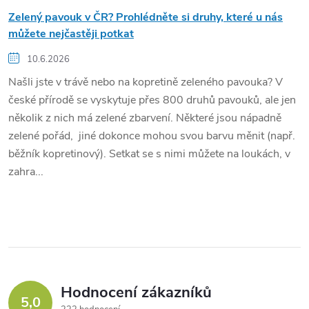
Zelený pavouk v ČR? Prohlédněte si druhy, které u nás
můžete nejčastěji potkat
10.6.2026
Našli jste v trávě nebo na kopretině zeleného pavouka? V
české přírodě se vyskytuje přes 800 druhů pavouků, ale jen
několik z nich má zelené zbarvení. Některé jsou nápadně
zelené pořád, jiné dokonce mohou svou barvu měnit (např.
běžník kopretinový). Setkat se s nimi můžete na loukách, v
zahra...
Hodnocení zákazníků
5,0