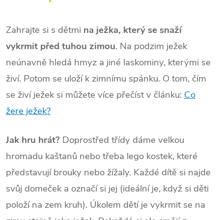
Zahrajte si s dětmi
na ježka, který se snaží
vykrmit před tuhou zimou
. Na podzim ježek
neúnavně hledá hmyz a jiné laskominy, kterými se
živí. Potom se uloží k zimnímu spánku. O tom, čím
se živí ježek si můžete více přečíst v článku:
Co
žere ježek?
Jak hru hrát?
Doprostřed třídy dáme velkou
hromadu kaštanů nebo třeba lego kostek, které
představují brouky nebo žížaly. Každé dítě si najde
svůj domeček a označí si jej (ideální je, když si děti
položí na zem kruh). Úkolem dětí je vykrmit se na