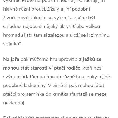
vykrmit. Proto na podzim hodně jí. Chutnají jim
hlavně různí brouci, žížaly a jiní podobní
živočichové. Jakmile se vykrmí a začne být
chladno, najdou si nějaký úkryt, třeba velkou
hromadu listí, tam si zalezou a uloží se k zimnímu
spánku“.
Na jaře
pak můžeme hru upravit a
z ježků se
mohou stát starostliví ptačí rodiče
, kteří nosí
svým mláďatům do hnízda různé housenky a jiné
podobné laskominy. V zimě si pak mohou létat
ptáčci pro semínka do krmítka (fantazii se meze
nekladou).