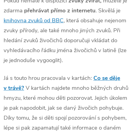
Pokud nemáte k dispozici
zvuky zvířat,
můžete je
zdarma
přehrávat přímo z internetu
. Skvělá je
knihovna zvuků od BBC
, která obsahuje nejenom
zvuky přírody, ale také mnoho jiných zvuků. Při
hledání zvuků živočichů doporučuji vkládat do
vyhledávacího řádku jména živočichů v latině (lze
je jednoduše vygooglit).
Já s touto hrou pracovala v kartách:
Co se děje
v trávě?
V kartách najdete mnoho běžných druhů
hmyzu, které mohou děti pozorovat. Jejich úkolem
je pak napodobit, jak se daný živočich pohybuje.
Díky tomu, že si děti spojí pozorování s pohybem,
lépe si pak zapamatují také informace o daném